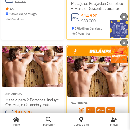
$30.000
Masaje de Relajación Completo
+ Masaje Descontracturante
4.5
8986.8 km, Santiago
×
$14.990
50
%
668
Vendidos
$30.000
8986.8 km, Santiago
667
Vendidos
×
SPA OBNISA
Masaje para 2 Personas: Incluye
SPA OBNISA
Cortesia, exfoliación y más
13
h
45
m
20
s
$41.990
62
%
$110.000
Masaje para 2 Personas:
Incluye Cortesia, exfoliación y
4.5
Inicio
Buscador
Cerca de mí
Invita
más
8986.8 km, Santiago