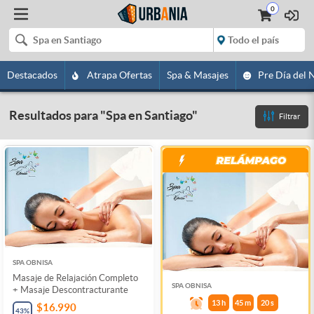
0
Destacados
Atrapa Ofertas
Spa & Masajes
Pre Día del 
Resultados para
"
Spa en Santiago
"
Filtrar
SPA OBNISA
Masaje de Relajación Completo
SPA OBNISA
+ Masaje Descontracturante
13
h
45
m
20
s
$16.990
43
%