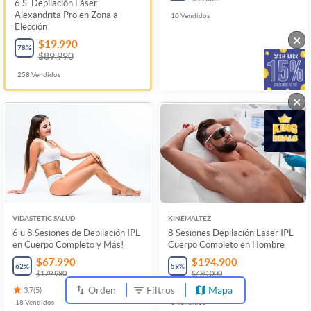
6 S. Depilación Láser
Alexandrita Pro en Zona a
10
Vendidos
Elección
×
$19.990
78
%
$89.990
258
Vendidos
×
VIDASTETIC SALUD
KINEMALTEZ
6 u 8 Sesiones de Depilación IPL
8 Sesiones Depilación Laser IPL
en Cuerpo Completo y Más!
Cuerpo Completo en Hombre
$67.990
$194.900
62
%
59
%
$179.980
$480.000
Orden
Filtros
Mapa
3.7
(
5
)
4.1
(
15
)
18
Vendidos
3
Vendidos