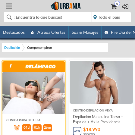
0
Destacados
Atrapa Ofertas
Spa & Masajes
Pre Día del 
Depilación
Cuerpo completo
CENTRO DEPILACION VEYA
Depilación Masculina Torso +
CLINICA PURA BELLEZA
Espalda + Axila Providencia
04
d
01
h
26
m
$18.990
62
%
$50.000