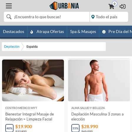
0
Destacados
Atrapa Ofertas
Spa & Masajes
Pre Día del 
Depilación
Espalda
CENTRO MÉDICO MYT
ALMA SALUD Y BELLEZA
Bienestar Integral Masaje de
Depilación Masculina 3 zonas a
Relajación + Limpieza Facial
elección
$19.900
$28.990
40
%
55
%
$32.900
$65.000