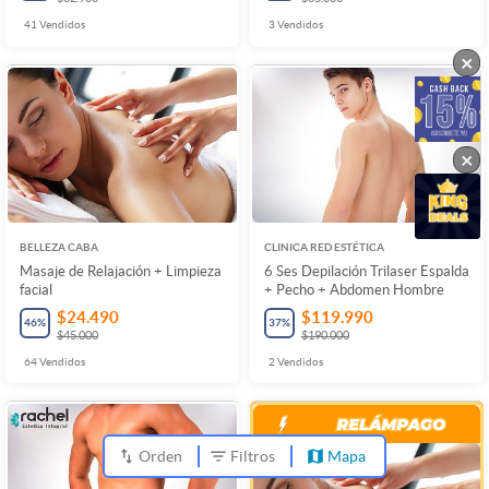
41
Vendidos
3
Vendidos
×
×
BELLEZA CABA
CLINICA RED ESTÉTICA
Masaje de Relajación + Limpieza
6 Ses Depilación Trilaser Espalda
facial
+ Pecho + Abdomen Hombre
$24.490
$119.990
46
%
37
%
$45.000
$190.000
64
Vendidos
2
Vendidos
Orden
Filtros
Mapa