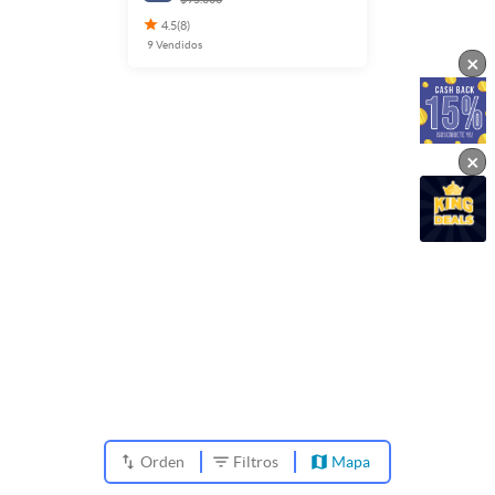
4.5
(
8
)
9
Vendidos
×
×
Orden
Filtros
Mapa