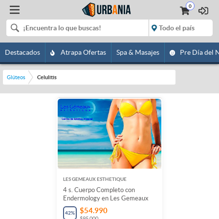
0
Destacados
Atrapa Ofertas
Spa & Masajes
Pre Día del 
Glúteos
Celulitis
LES GEMEAUX ESTHETIQUE
4 s. Cuerpo Completo con
Endermology en Les Gemeaux
$54.990
42
%
$95.000