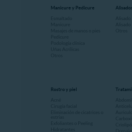
Manicure y Pedicure
Alisado
Esmaltado
Alisado 
Manicure
Alisado
Masajes de manos o pies
Otros
Pedicure
Podología clínica
Uñas Acrílicas
Otros
Rostro y piel
Tratami
Acné
Abdomin
Cirugía facial
Anticelu
Eliminación de cicatrices o
Auricul
estrías
Carboxi
Exfoliantes o Peeling
Criolipó
Hidratantes
Drenaje 