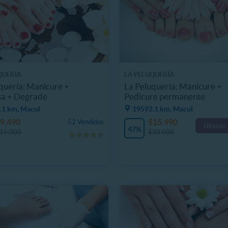
QUERÍA
LA PELUQUERÍA
quería: Manicure +
La Peluquería: Manicure +
sa + Degrade
Pedicure permanente
.1 km, Macul
19592.1 km, Macul
9.490
$15.990
52 Vendidos
Últimas
47%
15.000
$30.000