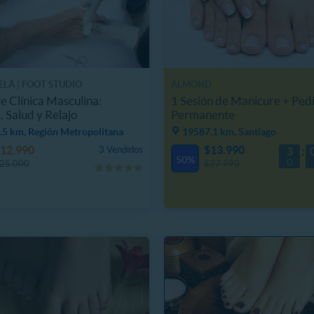
ELÁ | FOOT STUDIO
ALMOND
e Clínica Masculina:
1 Sesión de Manicure + Ped
, Salud y Relajo
Permanente
.5 km, Región Metropolitana
19587.1 km, Santiago
12.990
$13.990
3 Vendidos
3
50%
D
25.000
$27.990