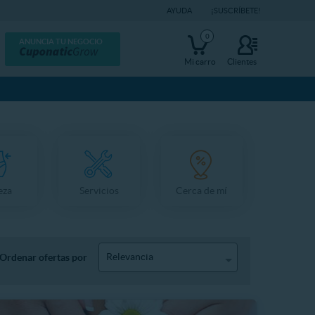
AYUDA
¡SUSCRÍBETE!
0
ANUNCIA TU NEGOCIO
Mi carro
Clientes
eza
Servicios
Cerca de mí
Relevancia
Ordenar ofertas por