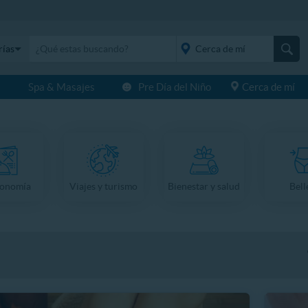
rías
s
Spa & Masajes
Pre Día del Niño
Cerca de mí
placeholder="Todo el
país">
ronomía
Viajes y turismo
Bienestar y salud
Bell