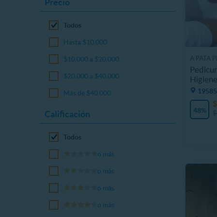
Precio
Todos
Hasta $10.000
A PATA P
$10.000 a $20.000
Pedicur
$20.000 a $40.000
Higiene
19585
Más de $40.000
$
48%
Calificación
$
Todos
o más
o más
o más
o más