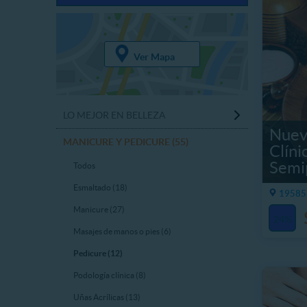
Ver Mapa
LO MEJOR EN BELLEZA
Nuev
MANICURE Y PEDICURE (55)
Clíni
Semi
Todos
Esmaltado (18)
19585.
Manicure (27)
24%
Masajes de manos o pies (6)
Pedicure (12)
Podología clínica (8)
Uñas Acrílicas (13)