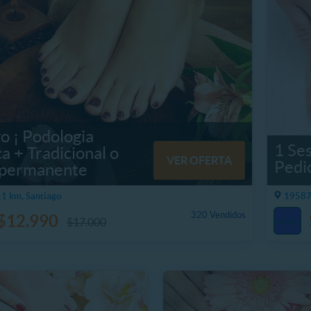
o ¡ Podologia
1 Se
ca + Tradicional o
VER OFERTA
Pedi
permanente
1 km, Santiago
19587.
320 Vendidos
$12.990
$17.000
43%