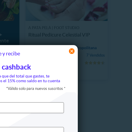
A PATA PELÁ | FOOT STUDIO
+
Ritual Pedicure Celestial VIP
ente
19585.5 km, Región Metropolitana
 y recibe
$12.990
7 Vendidos
3
22
48%
$25.000
S
 cashback
a que del total que gastes, te
s el 15% como saldo en tu cuenta
*
Válido solo para nuevos suscritos
*