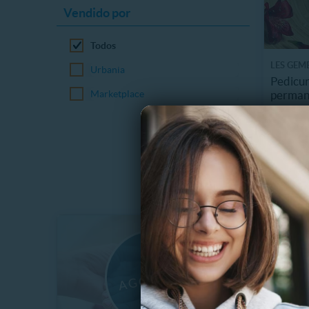
Vendido por
Todos
LES GEM
Urbania
Pedicur
perman
Marketplace
19590
$
44%
$