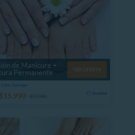
sión de Manicure +
VER OFERTA
cura Permanente
1 km, Santiago
77 Vendidos
$15.990
$27.990