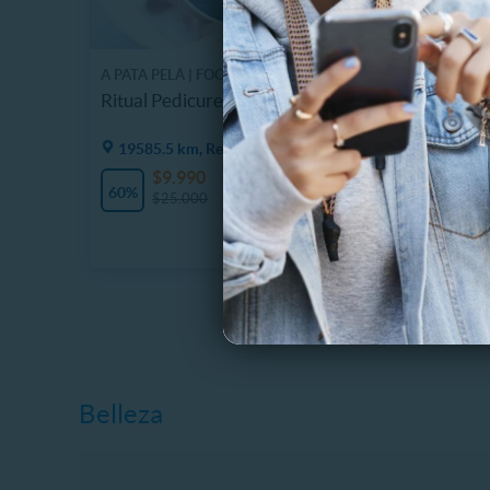
A PATA PELÁ | FOOT STUDIO
Ritual Pedicure Celestial VIP
19585.5 km, Región Metropolitana
$9.990
AVÍSAME CUANDO
60%
$25.000
ESTÉ DISPONIBLE
Belleza