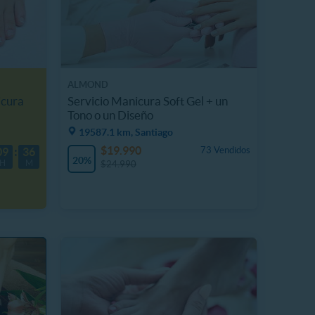
ALMOND
icura
Servicio Manicura Soft Gel + un
Tono o un Diseño
19587.1 km, Santiago
$19.990
73 Vendidos
09
36
20%
H
M
$24.990