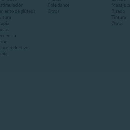
estimulación
Pole dance
Masaje ca
miento de glúteos
Otros
Rizado
ultura
Tintura
apia
Otros
usas
ecuencia
ción
ento reductivo
apia