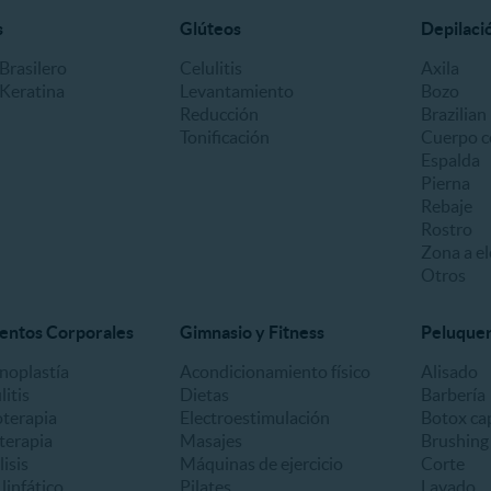
s
Glúteos
Depilaci
Brasilero
Celulitis
Axila
 Keratina
Levantamiento
Bozo
Reducción
Brazilian
Tonificación
Cuerpo c
Espalda
Pierna
Rebaje
Rostro
Zona a el
Otros
entos Corporales
Gimnasio y Fitness
Peluquerí
oplastía
Acondicionamiento físico
Alisado
litis
Dietas
Barbería
oterapia
Electroestimulación
Botox cap
terapia
Masajes
Brushing
lisis
Máquinas de ejercicio
Corte
linfático
Pilates
Lavado