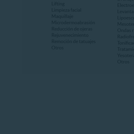
Lifting
Electro
Limpieza facial
Levanta
Maquillaje
Lipoesc
Microdermoabrasión
Mesoter
Reducción de ojeras
Ondas r
Rejuvenecimiento
Radiofr
Remoción de tatuajes
Tonifica
Otros
Tratami
Yesoter
Otros