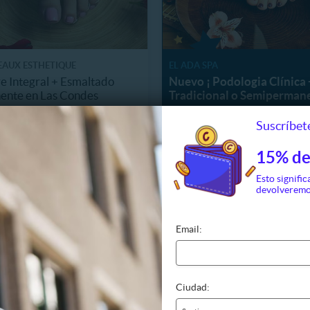
EAUX ESTHETIQUE
EL ADA SPA
e Integral + Esmaltado
Nuevo ¡ Podologia Clínica 
ente en Las Condes
Tradicional o Semiperman
.8 km, Las Condes
19585.1 km, Santiago
Suscríbete
12.990
$9.990
21
3
41%
23.000
$17.000
H
M
15% de
Esto signific
devolveremo
Email:
Ciudad: