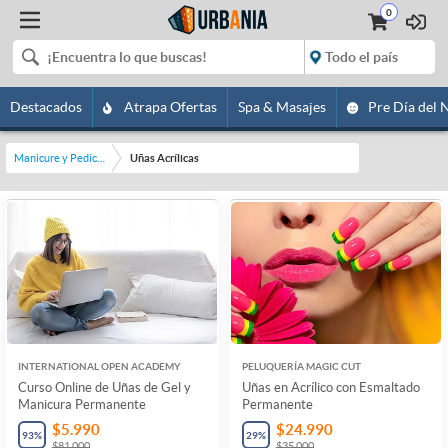
0
Destacados
Atrapa Ofertas
Spa & Masajes
Pre Día del 
Manicure y Pedicure
Uñas Acrílicas
INTERNATIONAL OPEN ACADEMY
PELUQUERÍA MAGIC CUT
Curso Online de Uñas de Gel y
Uñas en Acrílico con Esmaltado
Manicura Permanente
Permanente
$5.990
$24.990
93
%
29
%
$81.000
$35.000