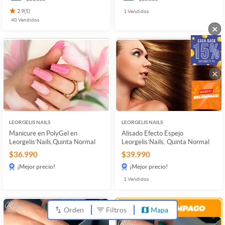
2.9
(
5
)
1
Vendidos
40
Vendidos
×
×
LEORGELIS NAILS
LEORGELIS NAILS
Manicure en PolyGel en
Alisado Efecto Espejo
Leorgelis’Nails,Quinta Normal
Leorgelis’Nails, Quinta Normal
$36.990
$39.990
¡Mejor precio!
¡Mejor precio!
1
Vendidos
Orden
Filtros
Mapa