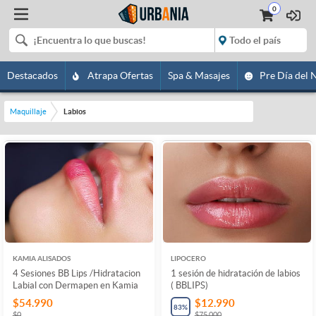
0
Destacados
Atrapa Ofertas
Spa & Masajes
Pre Día del 
Maquillaje
Labios
KAMIA ALISADOS
LIPOCERO
4 Sesiones BB Lips /Hidratacion
1 sesión de hidratación de labios
Labial con Dermapen en Kamia
( BBLIPS)
$54.990
$12.990
83
%
$0
$75.000