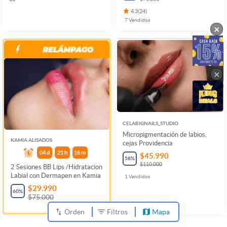
4.3
(
24
)
7
Vendidos
×
×
CELABIGNAILS_STUDIO
Micropigmentación de labios,
KAMIA ALISADOS
cejas Providencia
04
d
21
h
16
m
$45.990
58
%
$110.000
2 Sesiones BB Lips /Hidratacion
Labial con Dermapen en Kamia
1
Vendidos
$29.990
60
%
$75.000
Orden
Filtros
Mapa