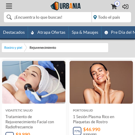
0
Destacados
Atrapa Ofertas
Spa & Masajes
Pre Día del 
Rostro y piel
Rejuvenecimiento
VIDASTETIC SALUD
PORTOSALUD
Tratamiento de
1 Sesión Plasma Rico en
Rejuvenecimiento Facial con
Plaquetas de Rostro
Radiofrecuencia
$46.990
77
%
$9.990
$200.000