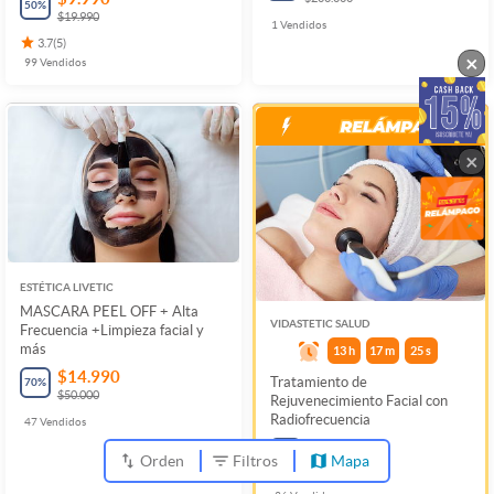
50
%
$19.990
1
Vendidos
3.7
(
5
)
×
99
Vendidos
×
ESTÉTICA LIVETIC
MASCARA PEEL OFF + Alta
VIDASTETIC SALUD
Frecuencia +Limpieza facial y
más
13
h
17
m
24
s
$14.990
Tratamiento de
70
%
$50.000
Rejuvenecimiento Facial con
Radiofrecuencia
47
Vendidos
$8.990
55
%
Orden
Filtros
Mapa
$19.990