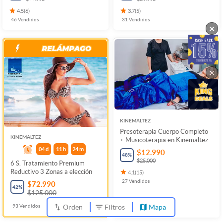
4.5
(
6
)
3.7
(
5
)
46
Vendidos
31
Vendidos
×
×
KINEMALTEZ
Presoterapia Cuerpo Completo
KINEMALTEZ
+ Musicoterapia en Kinemaltez
04
d
11
h
24
m
$12.990
48
%
$25.000
6 S. Tratamiento Premium
Reductivo 3 Zonas a elección
4.1
(
15
)
27
Vendidos
$72.990
42
%
$125.000
93
Vendidos
Orden
Filtros
Mapa