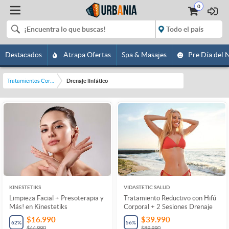
0
Destacados
Atrapa Ofertas
Spa & Masajes
Pre Día del 
Tratamientos Corporales
Drenaje linfático
KINESTETIKS
VIDASTETIC SALUD
Limpieza Facial + Presoterapia y
Tratamiento Reductivo con Hifú
Más! en Kinestetiks
Corporal + 2 Sesiones Drenaje
$16.990
$39.990
62
%
56
%
$44.990
$89.990