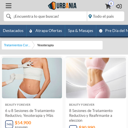
0
Destacados
Atrapa Ofertas
Spa & Masajes
Pre Día del 
Tratamientos Corporales
Yesoterapia
BEAUTY FOREVER
BEAUTY FOREVER
6 u 8 Sesiones de Tratamiento
8 Sesiones de Tratamiento
Reductivo, Yesoterapia y Más
Reductivo y Reafirmante a
eleccion
$54.900
74
%
$90.990
$210.000