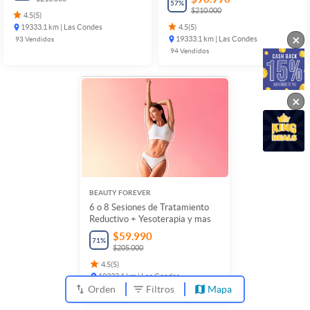
57
%
$210.000
4.5
(
5
)
19333.1 km | Las Condes
4.5
(
5
)
×
93
Vendidos
19333.1 km | Las Condes
94
Vendidos
×
BEAUTY FOREVER
6 o 8 Sesiones de Tratamiento
Reductivo + Yesoterapia y mas
$59.990
71
%
$205.000
4.5
(
5
)
19333.1 km | Las Condes
Orden
Filtros
Mapa
95
Vendidos