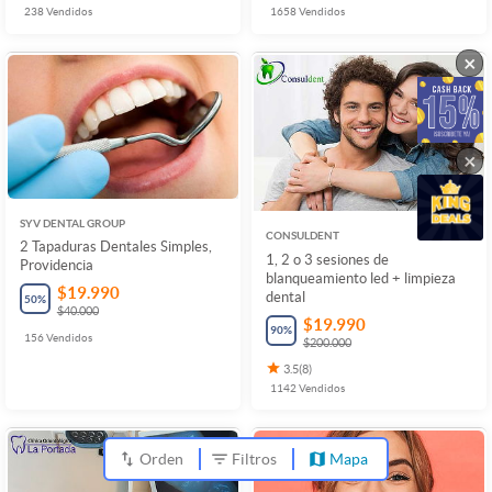
238
Vendidos
1658
Vendidos
×
×
SYV DENTAL GROUP
CONSULDENT
2 Tapaduras Dentales Simples,
1, 2 o 3 sesiones de
Providencia
blanqueamiento led + limpieza
$19.990
dental
50
%
$40.000
$19.990
90
%
156
Vendidos
$200.000
3.5
(
8
)
1142
Vendidos
Orden
Filtros
Mapa