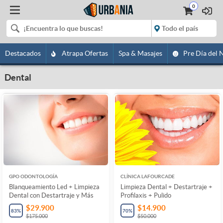
0
Destacados
Atrapa Ofertas
Spa & Masajes
Pre Día del 
Dental
GPO ODONTOLOGÍA
CLÍNICA LAFOURCADE
Blanqueamiento Led + Limpieza
Limpieza Dental + Destartraje +
Dental con Destartraje y Más
Profilaxis + Pulido
$29.900
$14.900
83
%
70
%
$175.000
$50.000