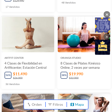
$129.990
48
Vendidos
17
Vendidos
×
×
ARTFIT CENTER
ORANGA STUDIO
4 Clases de Flexibilidad en
8 Clases de Pilates Kinésico
Artfitcenter, Estación Central
Online, 2 veces por semana
$11.490
$19.990
56
%
38
%
$26.000
$32.000
36
Vendidos
Orden
Filtros
Mapa