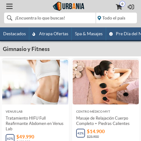
0
Destacados
Atrapa Ofertas
Spa & Masajes
Pre Día del 
Gimnasio y Fitness
VENUS LAB
CENTRO MÉDICO MYT
Tratamiento HIFU Full
Masaje de Relajación Cuerpo
Reafirmante Abdomen en Venus
Completo + Piedras Calientes
Lab
$14.900
42
%
$49.990
$25.900
62
%