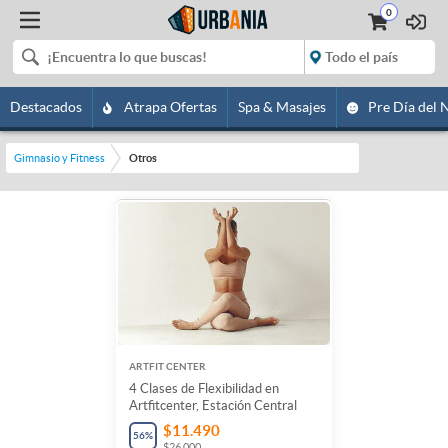
0
Destacados
Atrapa Ofertas
Spa & Masajes
Pre Día del 
Gimnasio y Fitness
Otros
ARTFIT CENTER
4 Clases de Flexibilidad en
Artfitcenter, Estación Central
$11.490
56
%
$26.000