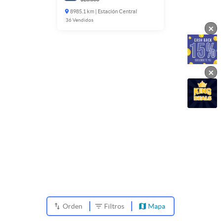
8985.1 km | Estación Central
36
Vendidos
×
×
Orden
Filtros
Mapa