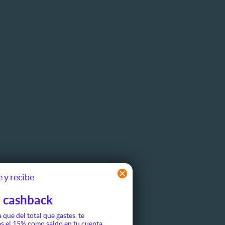
 y recibe
 cashback
a que del total que gastes, te
s el 15% como saldo en tu cuenta