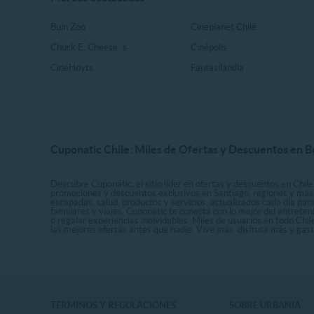
Buin Zoo
Cineplanet Chile
Chuck E. Cheese ´s
Cinépolis
CineHoyts
Fantasilandia
Cuponatic Chile: Miles de Ofertas y Descuentos en B
Descubre Cuponatic, el sitio líder en ofertas y descuentos en Chile
promociones y descuentos exclusivos en Santiago, regiones y más 
escapadas, salud, productos y servicios, actualizados cada día par
familiares y viajes, Cuponatic te conecta con lo mejor del entrete
o regalar experiencias inolvidables. Miles de usuarios en todo Chi
las mejores ofertas antes que nadie. Vive más, disfruta más y ga
TÉRMINOS Y REGULACIONES
SOBRE URBANIA