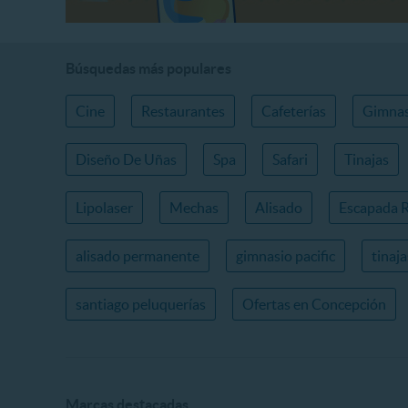
Búsquedas más populares
Cine
Restaurantes
Cafeterías
Gimnas
Diseño De Uñas
Spa
Safari
Tinajas
Lipolaser
Mechas
Alisado
Escapada 
alisado permanente
gimnasio pacific
tinaj
santiago peluquerías
Ofertas en Concepción
Marcas destacadas