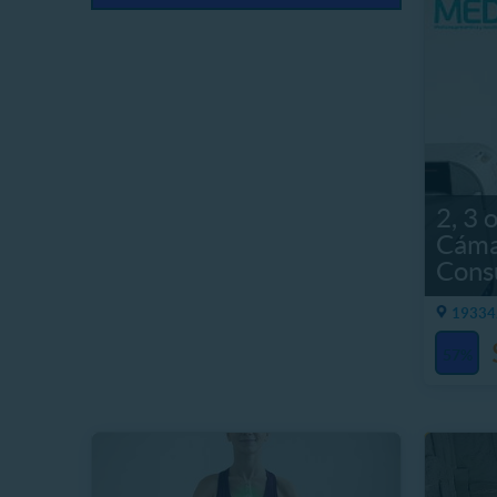
2, 3 
Cáma
Cons
19334.
57%