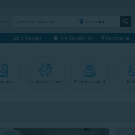
rías
s
Spa & Masajes
Pre Día del Niño
Cerca de mí
placeholder="Todo el
país">
ronomía
Viajes y turismo
Bienestar y salud
Bell