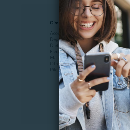
Gimnasio y Fitness
Dental
Acondicionamiento físico
Blanqu
Deportes
Bruxis
Dietas
Desgast
Electroestimulación
Extracc
Masajes
Frenillo
Otros
Higiene
Pilates
Planos d
Sellante
Tapadur
Otros