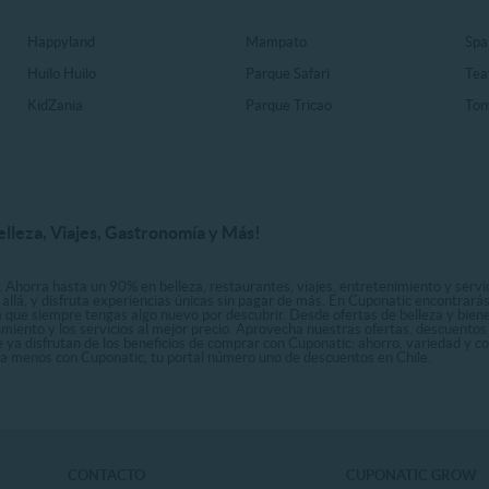
Happyland
Mampato
Spa
Huilo Huilo
Parque Safari
Tea
KidZania
Parque Tricao
Ton
elleza, Viajes, Gastronomía y Más!
. Ahorra hasta un 90% en belleza, restaurantes, viajes, entretenimiento y servici
allá, y disfruta experiencias únicas sin pagar de más. En Cuponatic encontrar
a que siempre tengas algo nuevo por descubrir. Desde ofertas de belleza y biene
nimiento y los servicios al mejor precio. Aprovecha nuestras ofertas, descuento
le ya disfrutan de los beneficios de comprar con Cuponatic: ahorro, variedad y c
sta menos con Cuponatic, tu portal número uno de descuentos en Chile.
CONTACTO
CUPONATIC GROW