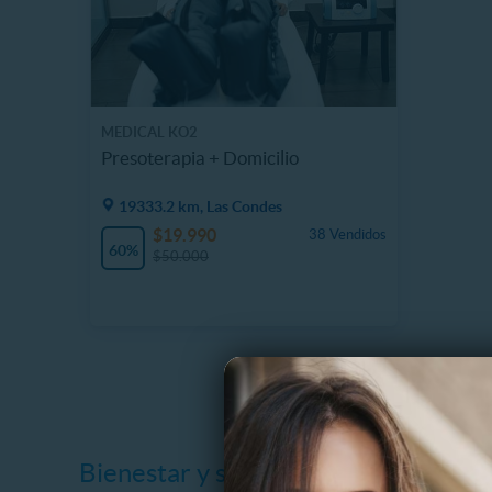
MEDICAL KO2
Presoterapia + Domicilio
19333.2 km, Las Condes
$19.990
38 Vendidos
60%
$50.000
Bienestar y salud