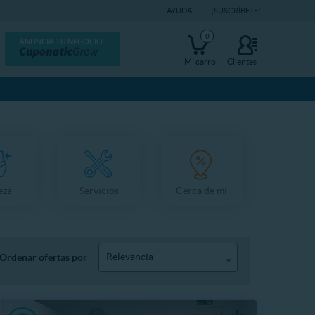
AYUDA
¡SUSCRÍBETE!
0
ANUNCIA TU NEGOCIO
Mi carro
Clientes
eza
Servicios
Cerca de mí
Relevancia
Ordenar ofertas por