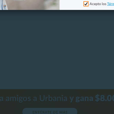
Acepto los
Térm