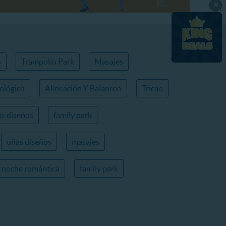
×
s
Trampolin Park
Masajes
ológico
Alineación Y Balanceo
Tricao
s diseños
family park
uñas diseños
masajes
noche romántica
family park