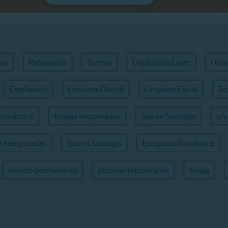
io
Peluquería
Termas
Depilación Láser
Uña
Depilación
Limpieza Dental
Limpieza Facial
Zo
Romántica
tinajas temperadas
Spa en Santiago
uña
as temperadas
Spa en Santiago
Escapada Romántica
alisado permanente
piscinas temperadas
tinaja