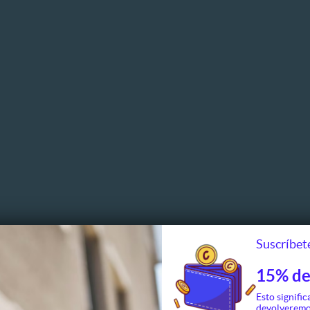
Suscríbete
15% de
Esto signific
devolveremo