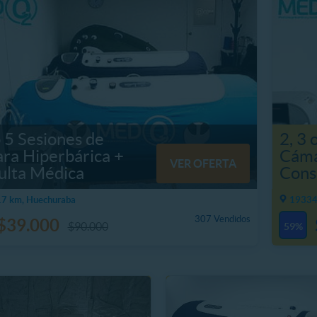
o 5 Sesiones de
2, 3 
ra Hiperbárica +
Cáma
VER OFERTA
ulta Médica
Cons
7 km, Huechuraba
19334
307 Vendidos
$39.000
$90.000
59%