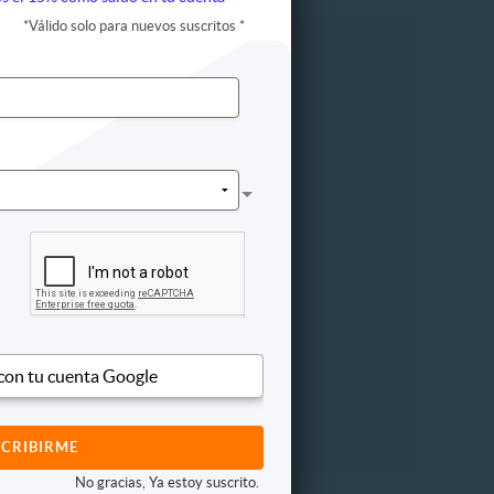
*
Válido solo para nuevos suscritos
*
Otros
etismo
de peso
ogía
icación
infático
e Bach
gía
 oriental
ista
ogía
ctico
 con tu cuenta Google
ión
No gracias, Ya estoy suscrito.