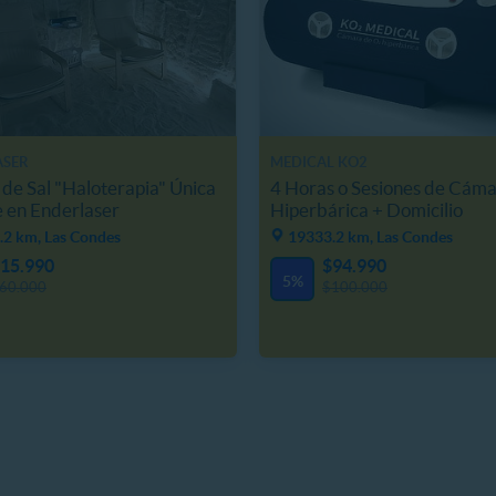
ASER
MEDICAL KO2
 de Sal "Haloterapia" Única
4 Horas o Sesiones de Cám
e en Enderlaser
Hiperbárica + Domicilio
.2 km, Las Condes
19333.2 km, Las Condes
15.990
$94.990
5%
60.000
$100.000