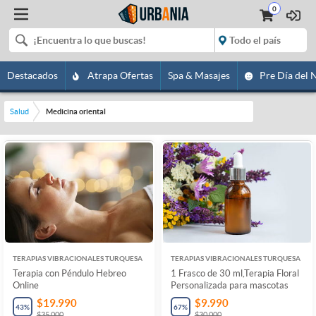
0
Destacados
Atrapa Ofertas
Spa & Masajes
Pre Día del 
Salud
Medicina oriental
TERAPIAS VIBRACIONALES TURQUESA
TERAPIAS VIBRACIONALES TURQUESA
Terapia con Péndulo Hebreo
1 Frasco de 30 ml,Terapia Floral
Online
Personalizada para mascotas
$19.990
$9.990
43
%
67
%
$35.000
$30.000