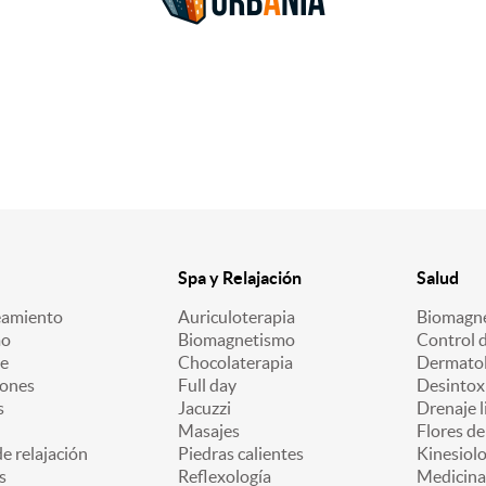
Spa y Relajación
Salud
eamiento
Auriculoterapia
Biomagn
mo
Biomagnetismo
Control 
e
Chocolaterapia
Dermatol
iones
Full day
Desintox
s
Jacuzzi
Drenaje l
Masajes
Flores d
e relajación
Piedras calientes
Kinesiolo
s
Reflexología
Medicina