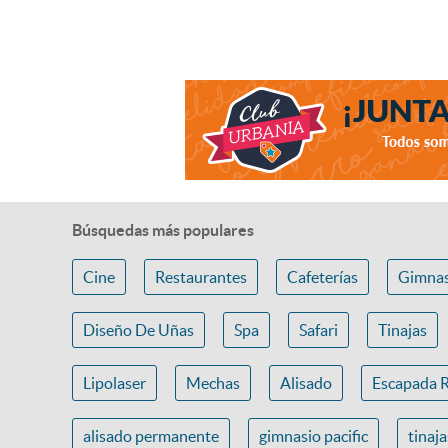
Búsquedas más populares
Cine
Restaurantes
Cafeterías
Gimnas
Diseño De Uñas
Spa
Safari
Tinajas
Lipolaser
Mechas
Alisado
Escapada 
alisado permanente
gimnasio pacific
tinaj