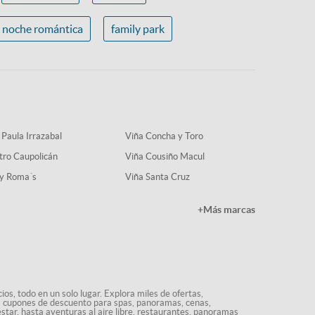
noche romántica
family park
 Paula Irrazabal
Viña Concha y Toro
tro Caupolicán
Viña Cousiño Macul
y Roma´s
Viña Santa Cruz
+Más marcas
os, todo en un solo lugar. Explora miles de ofertas,
ás cupones de descuento para spas, panoramas, cenas,
star, hasta aventuras al aire libre, restaurantes, panoramas