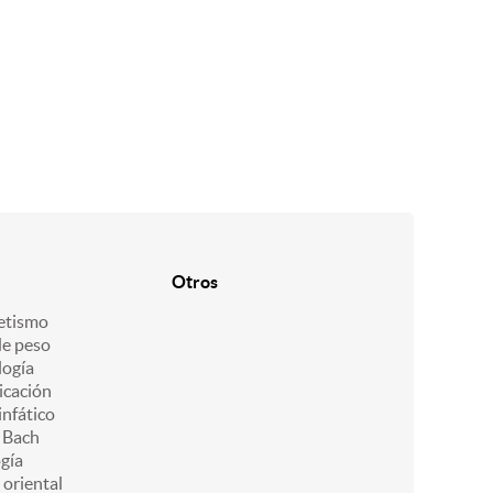
Otros
etismo
de peso
ogía
icación
infático
e Bach
gía
 oriental