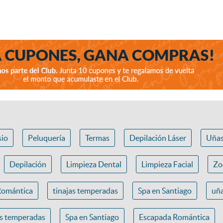
io
Peluquería
Termas
Depilación Láser
Uña
Depilación
Limpieza Dental
Limpieza Facial
Zo
Romántica
tinajas temperadas
Spa en Santiago
uña
as temperadas
Spa en Santiago
Escapada Romántica