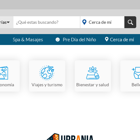
rías
s
Spa & Masajes
Pre Día del Niño
Cerca de mí
placeholder="Todo el
país">
ronomía
Viajes y turismo
Bienestar y salud
Bell