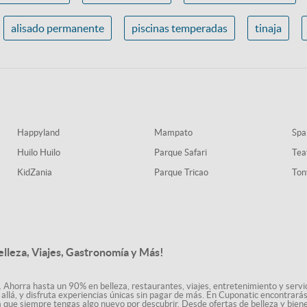
alisado permanente
piscinas temperadas
tinaja
Happyland
Mampato
Spa
Huilo Huilo
Parque Safari
Tea
KidZania
Parque Tricao
Ton
elleza, Viajes, Gastronomía y Más!
. Ahorra hasta un 90% en belleza, restaurantes, viajes, entretenimiento y servici
allá, y disfruta experiencias únicas sin pagar de más. En Cuponatic encontrar
a que siempre tengas algo nuevo por descubrir. Desde ofertas de belleza y biene