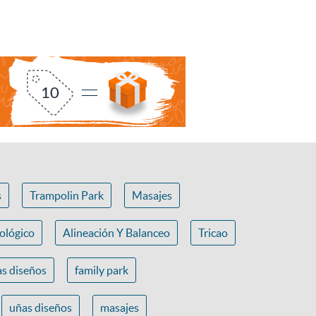
s
Trampolin Park
Masajes
ológico
Alineación Y Balanceo
Tricao
s diseños
family park
uñas diseños
masajes