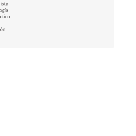
ista
ogía
ctico
ión