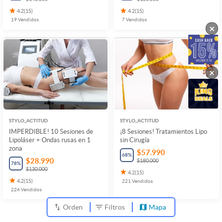
4.2
(
15
)
4.2
(
15
)
19
Vendidos
7
Vendidos
×
×
STYLO_ACTITUD
STYLO_ACTITUD
IMPERDIBLE! 10 Sesiones de
¡8 Sesiones! Tratamientos Lipo
Lipoláser + Ondas rusas en 1
sin Cirugía
zona
$57.990
68
%
$28.990
$180.000
78
%
$130.000
4.2
(
15
)
4.2
(
15
)
221
Vendidos
224
Vendidos
Orden
Filtros
Mapa