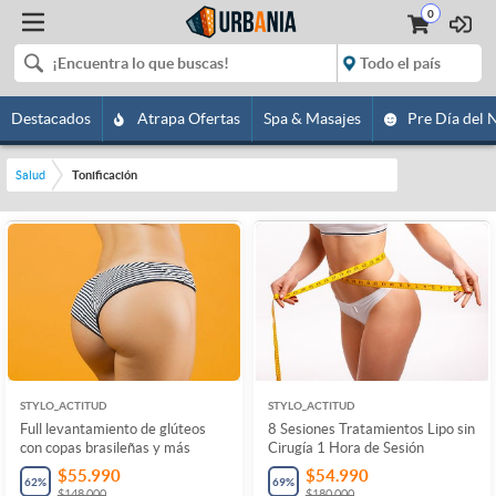
0
Destacados
Atrapa Ofertas
Spa & Masajes
Pre Día del 
Salud
Tonificación
STYLO_ACTITUD
STYLO_ACTITUD
Full levantamiento de glúteos
8 Sesiones Tratamientos Lipo sin
con copas brasileñas y más
Cirugía 1 Hora de Sesión
$55.990
$54.990
62
%
69
%
$148.000
$180.000