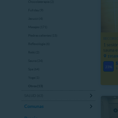
Chocolaterapia (2)
Full day (9)
Jacuzzi (4)
Masajes (171)
Piedras calientes (15)
BECORE
1 sesió
Reflexología (6)
sauna 
Reiki (2)
19589
Sauna (24)
$
23%
$
Spa (64)
Yoga (1)
Otros (13)
SALUD (63)
Comunas