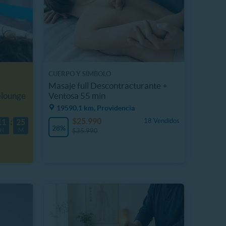
CUERPO Y SÍMBOLO
Masaje full Descontracturante +
elounge
Ventosa 55 min
19590.1 km, Providencia
$25.990
18 Vendidos
11
25
28%
H
M
$35.990