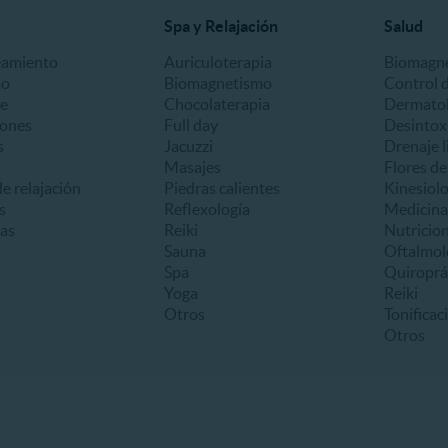
Spa y Relajación
Salud
eamiento
Auriculoterapia
Biomagn
mo
Biomagnetismo
Control 
e
Chocolaterapia
Dermatol
iones
Full day
Desintox
s
Jacuzzi
Drenaje l
Masajes
Flores d
e relajación
Piedras calientes
Kinesiolo
s
Reflexología
Medicina
as
Reiki
Nutricion
Sauna
Oftalmol
Spa
Quiroprá
Yoga
Reiki
Otros
Tonificac
Otros