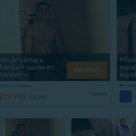
ión de cámara
Masa
bárica + sauna en
espa
VER OFERTA
recovery
espal
8 km, Las Condes
19589
7 Vendidos
$29.990
$35.000
16%