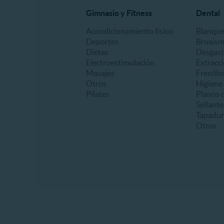
Gimnasio y Fitness
Dental
Acondicionamiento físico
Blanqu
Deportes
Bruxis
Dietas
Desgast
Electroestimulación
Extracc
Masajes
Frenillo
Otros
Higiene
Pilates
Planos d
Sellante
Tapadur
Otros