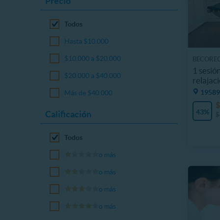
Precio
Todos
Hasta $10.000
$10.000 a $20.000
BECORE
1 sesió
$20.000 a $40.000
relajac
19589
Más de $40.000
$
43%
Calificación
$
Todos
o más
o más
o más
o más