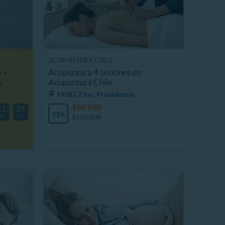
ACUPUNTURA CHILE
o +
Acupuntura 4 sesiones en
a
Acupuntura Chile
19587.2 km, Providencia
$94.990
11
25
21%
H
M
$120.000