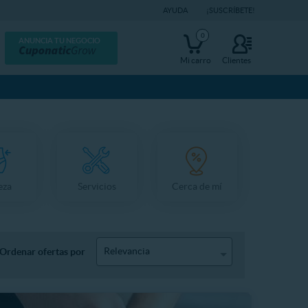
AYUDA
¡SUSCRÍBETE!
0
ANUNCIA TU NEGOCIO
Mi carro
Clientes
eza
Servicios
Cerca de mí
Relevancia
Ordenar ofertas por