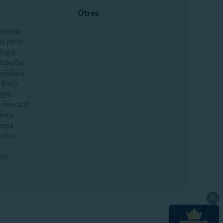
Otros
etismo
de peso
ogía
icación
infático
e Bach
gía
 oriental
ista
ogía
ctico
ión
×