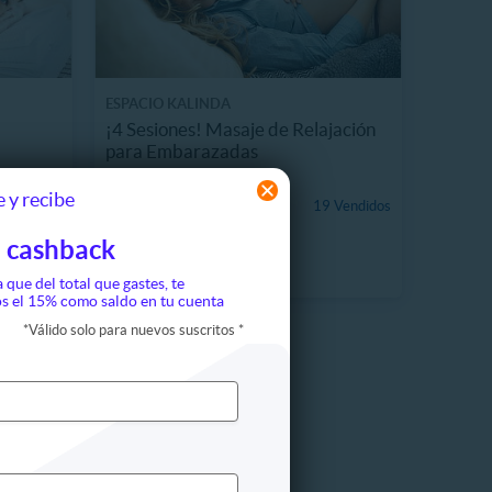
ESPACIO KALINDA
¡4 Sesiones! Masaje de Relajación
para Embarazadas
19590.8 km, La Granja
 y recibe
$44.990
 Vendidos
19 Vendidos
36%
$70.000
 cashback
a que del total que gastes, te
s el 15% como saldo en tu cuenta
*
Válido solo para nuevos suscritos
*