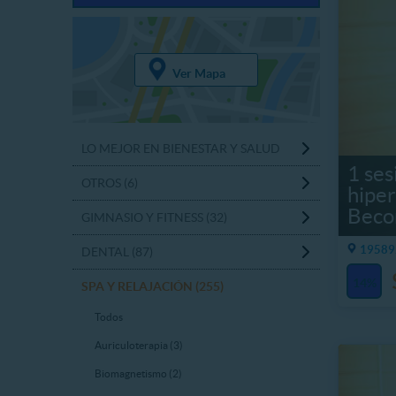
Ver Mapa
LO MEJOR EN BIENESTAR Y SALUD
1 ses
OTROS (6)
hiper
Beco
GIMNASIO Y FITNESS (32)
19589.
DENTAL (87)
14%
SPA Y RELAJACIÓN (255)
Todos
Auriculoterapia (3)
Biomagnetismo (2)