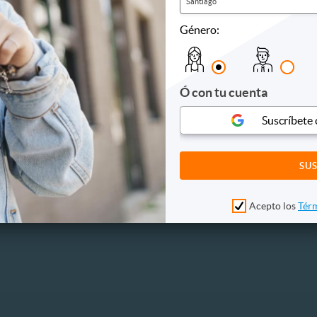
Santiago
Género:
 KALINDA
nes Drenaje Linfático +
ión + Maderoterapia
Ó con tu cuenta
.6 km, Ñuñoa
64.990
Suscríbete
AVÍSAME CUANDO
150.000
ESTÉ DISPONIBLE
Acepto los
Térm