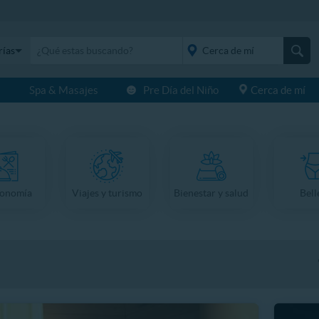
rías
s
Spa & Masajes
Pre Día del Niño
Cerca de mí
placeholder="Todo el
país">
ronomía
Viajes y turismo
Bienestar y salud
Bell