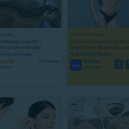
COVERY
ESPACIO KALINDA
n Relounge espalda +
8 Sesiones Drenaje Linfátic
ión con presoterapia
Cavitación + Maderoterapi
.8 km, Las Condes
19589.6 km, Ñuñoa
16.990
$79.990
11 Vendidos
2
47%
D
30.000
$150.000