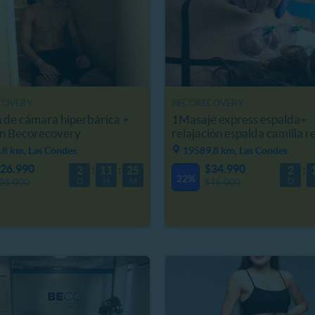
COVERY
BECORECOVERY
n de cámara hiperbárica +
1Masaje express espalda+
en Becorecovery
relajación espalda camilla r
.8 km, Las Condes
19589.8 km, Las Condes
26.990
$34.990
2
11
25
2
22%
D
H
M
D
35.000
$45.000