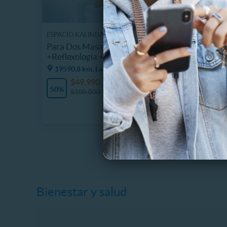
ESPACIO KALINDA
ESPACIO
Para Dos Masaje relajación +Reiki
8 Sesio
+Reflexología +Craneal
Cavitac
19590.8 km, La Granja
19589
$49.990
$
107 Vendidos
50%
57%
$100.000
$
Bienestar y salud