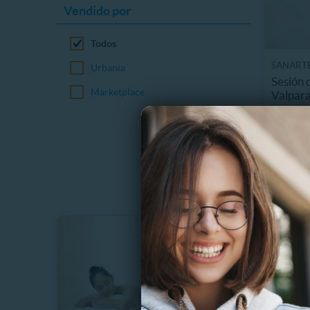
Vendido por
Todos
SANART
Urbania
Sesión 
Marketplace
Valpara
19483.
$
48%
$