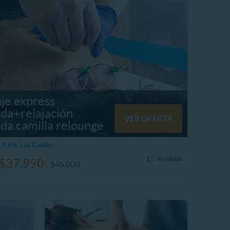
je express
lda+relajación
VER OFERTA
da camilla relounge
.8 km, Las Condes
15 Vendidos
$37.990
$45.000