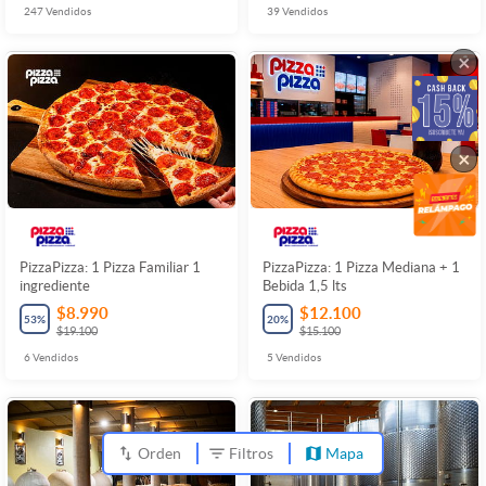
247
Vendidos
39
Vendidos
×
×
PizzaPizza: 1 Pizza Familiar 1
PizzaPizza: 1 Pizza Mediana + 1
ingrediente
Bebida 1,5 lts
$8.990
$12.100
53
%
20
%
$19.100
$15.100
6
Vendidos
5
Vendidos
Orden
Filtros
Mapa