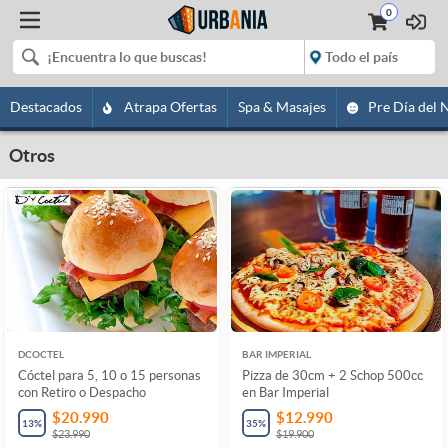
0
Destacados
Atrapa Ofertas
Spa & Masajes
Pre Día del 
Otros
DCOCTEL
BAR IMPERIAL
Cóctel para 5, 10 o 15 personas
Pizza de 30cm + 2 Schop 500cc
con Retiro o Despacho
en Bar Imperial
$20.990
$12.990
13
%
35
%
$23.990
$19.900