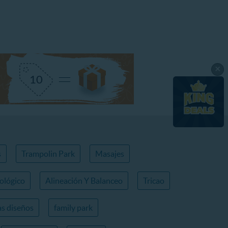
×
s
Trampolin Park
Masajes
ológico
Alineación Y Balanceo
Tricao
s diseños
family park