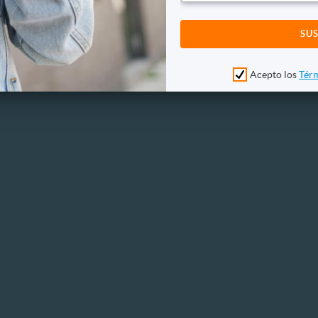
Acepto los
Térm