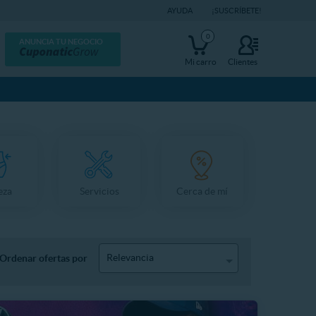
AYUDA
¡SUSCRÍBETE!
0
ANUNCIA TU NEGOCIO
Mi carro
Clientes
eza
Servicios
Cerca de mí
Relevancia
Ordenar ofertas por