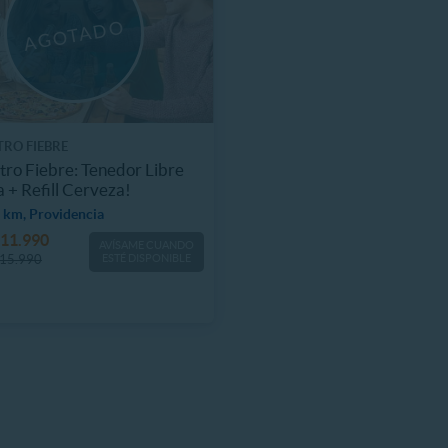
TRO FIEBRE
tro Fiebre: Tenedor Libre
a + Refill Cerveza!
 km, Providencia
11.990
AVÍSAME CUANDO
15.990
ESTÉ DISPONIBLE