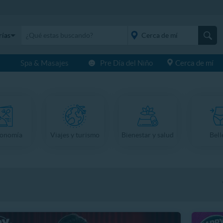
rías
s
Spa & Masajes
Pre Día del Niño
Cerca de mí
placeholder="Todo el
país">
ronomía
Viajes y turismo
Bienestar y salud
Bell