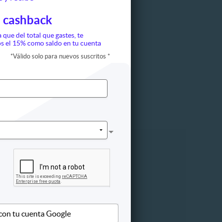
 cashback
a que del total que gastes, te
s el 15% como saldo en tu cuenta
*
Válido solo para nuevos suscritos
*
ápida
Otros
 con tu cuenta Google