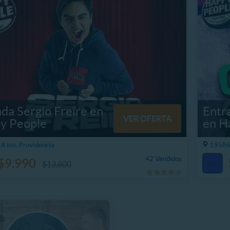
da Sergio Freire en
Entr
VER OFERTA
y People
en H
8 km, Providencia
19586.
42 Vendidos
$9.990
$13.800
26%