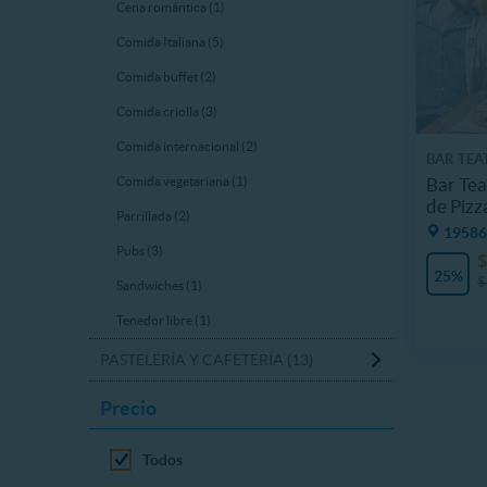
Cena romántica (1)
Comida Italiana (5)
Comida buffet (2)
Comida criolla (3)
Comida internacional (2)
BAR TEA
Bar Tea
Comida vegetariana (1)
de Pizz
Parrillada (2)
19586
Pubs (3)
$
25%
$
Sandwiches (1)
Tenedor libre (1)
PASTELERÍA Y CAFETERÍA (13)
Precio
Todos