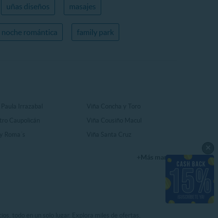
uñas diseños
masajes
noche romántica
family park
 Paula Irrazabal
Viña Concha y Toro
tro Caupolicán
Viña Cousiño Macul
y Roma´s
Viña Santa Cruz
×
+Más marcas
os, todo en un solo lugar. Explora miles de ofertas,