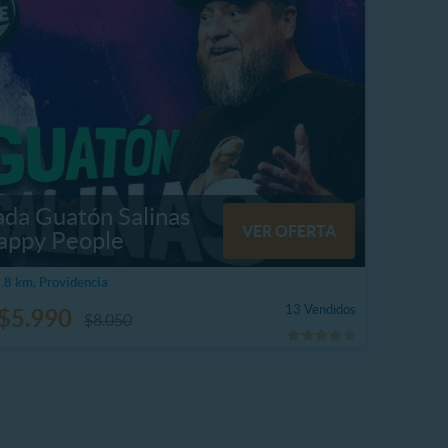
ada Guatón Salinas
VER OFERTA
appy People
8 km, Providencia
13 Vendidos
$5.990
$8.050