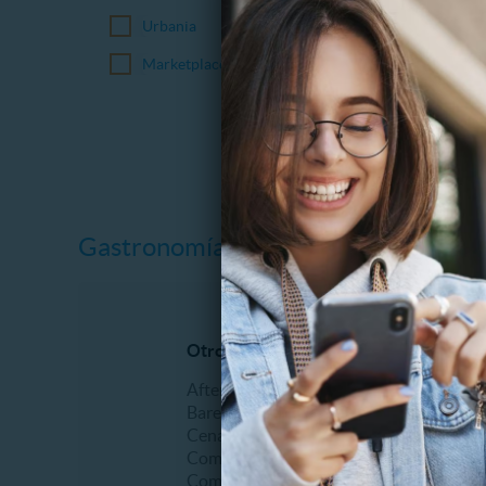
Urbania
Marketplace
Gastronomía
Otros restaurantes y bares
Pastele
After office
Desayu
Bares
Helader
Cena romántica
Onces
Comida Italiana
Postres
Comida buffet
Tortas y