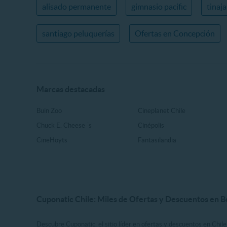
alisado permanente
gimnasio pacific
tinaj
santiago peluquerías
Ofertas en Concepción
Marcas destacadas
Buin Zoo
Cineplanet Chile
Chuck E. Cheese ´s
Cinépolis
CineHoyts
Fantasilandia
Cuponatic Chile: Miles de Ofertas y Descuentos en B
Descubre Cuponatic, el sitio líder en ofertas y descuentos en Chile