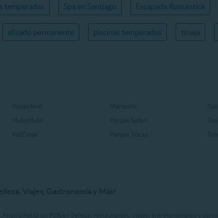
as temperadas
Spa en Santiago
Escapada Romántica
alisado permanente
piscinas temperadas
tinaja
Happyland
Mampato
Spa
Huilo Huilo
Parque Safari
Tea
KidZania
Parque Tricao
Ton
elleza, Viajes, Gastronomía y Más!
. Ahorra hasta un 90% en belleza, restaurantes, viajes, entretenimiento y servici