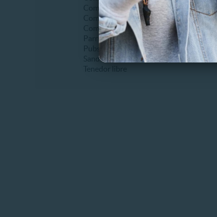
Comida criolla
Comida internacional
Comida vegetariana
Parrillada
Pubs
Sandwiches
Tenedor libre