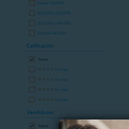
Hasta $10.000
$10.000 a $20.000
$20.000 a $40.000
Más de $40.000
Calificación
Todos
o más
o más
o más
o más
Vendido por
Todos