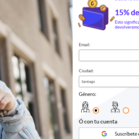
15% de
Esto signific
devolveremo
Email:
Ciudad:
Santiago
Género:
ría y Cafetería
Sushi
Comida r
nos
ías
Ó con tu cuenta
Suscríbete
 pasteles