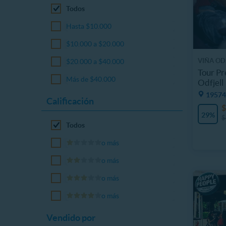
Todos
Hasta $10.000
$10.000 a $20.000
VIÑA OD
$20.000 a $40.000
Tour Pr
Más de $40.000
Odfjell
19574
Calificación
$
29%
$
Todos
o más
o más
o más
o más
Vendido por