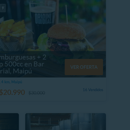
mburguesas + 2
p 500cc en Bar
VER OFERTA
rial, Maipú
.4 km, Maipú
16 Vendidos
$20.990
$30.000