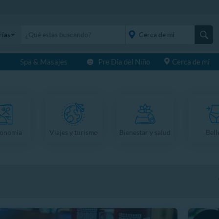
rías
s
Spa & Masajes
Pre Día del Niño
Cerca de mí
placeholder="Todo el
país">
ronomía
Viajes y turismo
Bienestar y salud
Bell