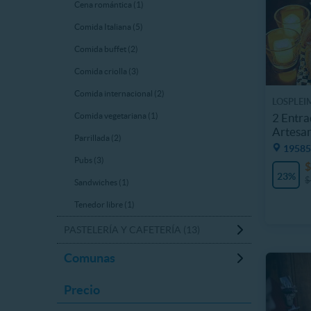
Cena romántica (1)
Comida Italiana (5)
Comida buffet (2)
Comida criolla (3)
Comida internacional (2)
LOSPLEI
2 Entra
Comida vegetariana (1)
Artesan
Parrillada (2)
19585
Pubs (3)
$
23%
$
Sandwiches (1)
Tenedor libre (1)
PASTELERÍA Y CAFETERÍA (13)
Comunas
Precio