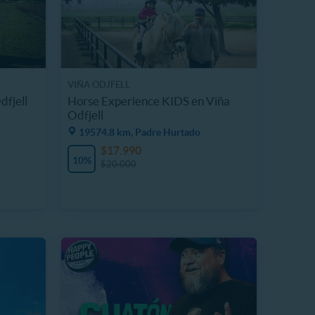
VIÑA ODJFELL
dfjell
Horse Experience KIDS en Viña
Odfjell
19574.8 km, Padre Hurtado
$17.990
10%
$20.000