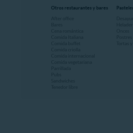
Otros restaurantes y bares
Pastele
After office
Desayu
Bares
Helader
Cena romántica
Onces
Comida Italiana
Postres
Comida buffet
Tortas y
Comida criolla
Comida internacional
Comida vegetariana
Parrillada
Pubs
Sandwiches
Tenedor libre