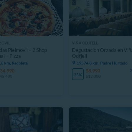
MOVIL
VIÑA ODJFELL
das Pleimovil + 2 Shop
Degustacion Orzada en Viñ
al + Pizza
Odfjell
.6 km, Recoleta
19574.8 km, Padre Hurtado
34.990
$8.990
2
25%
45.400
$12.000