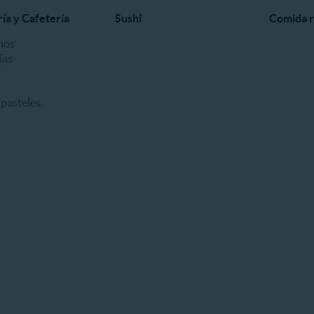
ría y Cafetería
Sushi
Comida r
nos
ías
 pasteles