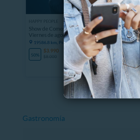
HAPPY PEOPLE
Show de Comedia: Jueves y
Viernes de agosto en Happy People
19586.8 km, Providencia
$3.990
6 Vendidos
50%
$8.000
Gastronomía