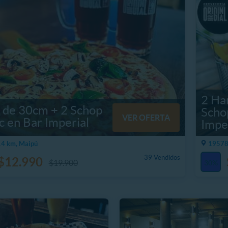
2 Ha
a de 30cm + 2 Schop
Scho
VER OFERTA
 en Bar Imperial
Impe
4 km, Maipú
19578
39 Vendidos
$12.990
$19.900
30%