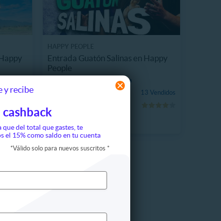
HAPPY PEOPLE
 Happy
Entrada Guatón Salinas en Happy
People
19586.8 km, Providencia
 y recibe
$5.990
 Vendidos
13 Vendidos
26%
$8.050
 cashback
a que del total que gastes, te
s el 15% como saldo en tu cuenta
*
Válido solo para nuevos suscritos
*