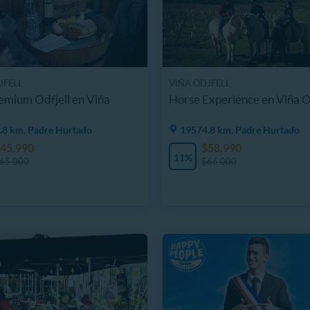
JFELL
VIÑA ODJFELL
emium Odfjell en Viña
Horse Experience en Viña O
.8 km, Padre Hurtado
19574.8 km, Padre Hurtado
45.990
$58.990
11%
65.000
$66.000