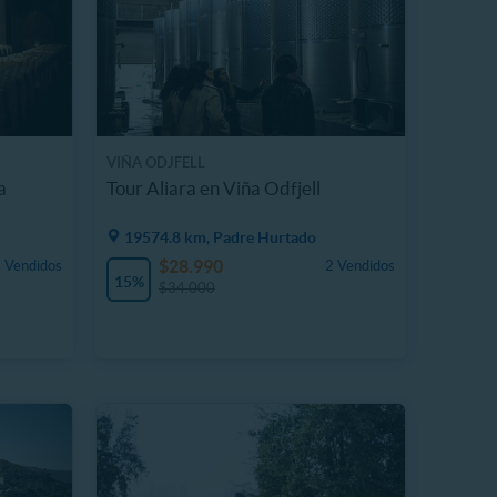
VIÑA ODJFELL
a
Tour Aliara en Viña Odfjell
19574.8 km, Padre Hurtado
$28.990
 Vendidos
2 Vendidos
15%
$34.000