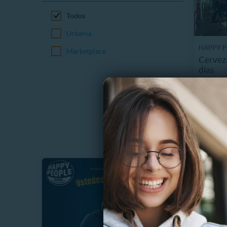
Todos
Urbania
HAPPY P
Marketplace
Cerveza
dias
19586
$1.000
¡Mejor pr