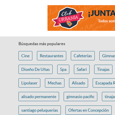
Búsquedas más populares
Cine
Restaurantes
Cafeterías
Gimnas
Diseño De Uñas
Spa
Safari
Tinajas
Lipolaser
Mechas
Alisado
Escapada 
alisado permanente
gimnasio pacific
tinaj
santiago peluquerías
Ofertas en Concepción