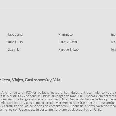
Happyland
Mampato
Spa
Huilo Huilo
Parque Safari
Tea
KidZania
Parque Tricao
Ton
elleza, Viajes, Gastronomía y Más!
. Ahorra hasta un 90% en belleza, restaurantes, viajes, entretenimiento y servici
allá, y disfruta experiencias únicas sin pagar de más. En Cuponatic encontrar
a que siempre tengas algo nuevo por descubrir. Desde ofertas de belleza y biene
nimiento y los servicios al mejor precio. Aprovecha nuestras ofertas, descuento
le ya disfrutan de los beneficios de comprar con Cuponatic: ahorro, variedad y c
sta menos con Cuponatic, tu portal número uno de descuentos en Chile.