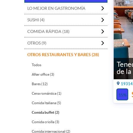
LO MEJOR EN GASTRONOMÍA
SUSHI (4)
COMIDA RÁPIDA (18)
OTROS (9)
OTROS RESTAURANTES Y BARES (28)
Tened
Todos
de la
After office (3)
19314.
Bares (12)
Cena romántica (1)
15%
Comida Italiana (5)
Comida buffet (2)
Comida criolla (3)
Comida internacional (2)