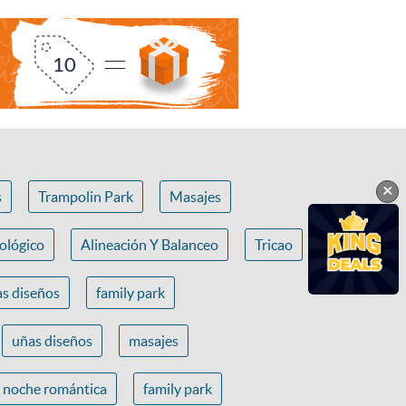
×
s
Trampolin Park
Masajes
ológico
Alineación Y Balanceo
Tricao
s diseños
family park
uñas diseños
masajes
noche romántica
family park