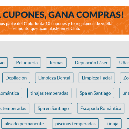
io
Peluquería
Termas
Depilación Láser
Uña
Depilación
Limpieza Dental
Limpieza Facial
Zo
Romántica
tinajas temperadas
Spa en Santiago
uña
as temperadas
Spa en Santiago
Escapada Romántica
alisado permanente
piscinas temperadas
tinaja