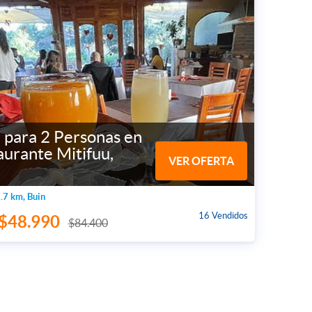
 para 2 Personas en
aurante Mitifuu,
VER OFERTA
.7 km, Buin
16 Vendidos
$48.990
$84.400