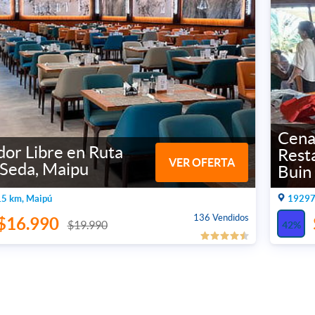
Cena
or Libre en Ruta
Rest
VER OFERTA
 Seda, Maipu
Buin
5 km, Maipú
19297
136 Vendidos
$16.990
$19.990
42%