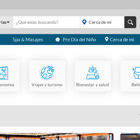
rías
s
Spa & Masajes
Pre Día del Niño
Cerca de mí
placeholder="Todo el
país">
ronomía
Viajes y turismo
Bienestar y salud
Bell