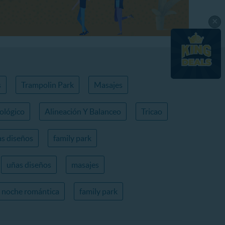
×
s
Trampolin Park
Masajes
ológico
Alineación Y Balanceo
Tricao
s diseños
family park
uñas diseños
masajes
noche romántica
family park