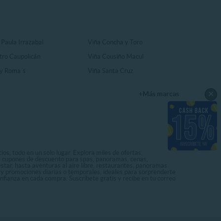
 Paula Irrazabal
Viña Concha y Toro
tro Caupolicán
Viña Cousiño Macul
y Roma´s
Viña Santa Cruz
×
+Más marcas
os, todo en un solo lugar. Explora miles de ofertas,
ás cupones de descuento para spas, panoramas, cenas,
star, hasta aventuras al aire libre, restaurantes, panoramas
s y promociones diarias o temporales, ideales para sorprenderte
onfianza en cada compra. Suscríbete gratis y recibe en tu correo