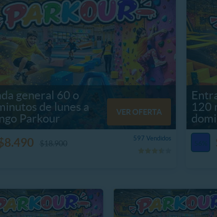
da general 60 o
Entr
inutos de lunes a
120 
VER OFERTA
ngo Parkour
domi
597 Vendidos
$8.490
$18.900
56%