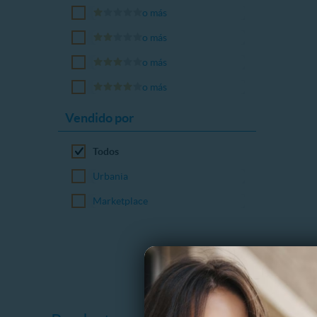
o más
o más
o más
o más
Vendido por
Todos
Urbania
Marketplace