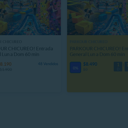
R CHICUREO
PARKOUR CHICUREO
UR CHICUREO! Entrada
PARKOUR CHICUREO! Ent
l Lun a Dom 60 min
General Lun a Dom 60 min
8.190
$8.490
48 Vendidos
1
0%
D
11.900
$0