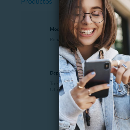
Productos
Moda
Perfum
Ropa interior
Hombr
Deporte y Aire Libre
Bebés y
Trekking
Juegos 
Otros
Juguete