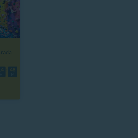
rada
14
48
H
M