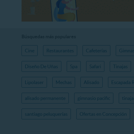
Búsquedas más populares
Cine
Restaurantes
Cafeterías
Gimnas
Diseño De Uñas
Spa
Safari
Tinajas
Lipolaser
Mechas
Alisado
Escapada 
alisado permanente
gimnasio pacific
tinaj
santiago peluquerías
Ofertas en Concepción