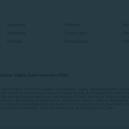
Happyland
Mampato
Spa
Huilo Huilo
Parque Safari
Tea
KidZania
Parque Tricao
Ton
elleza, Viajes, Gastronomía y Más!
. Ahorra hasta un 90% en belleza, restaurantes, viajes, entretenimiento y servici
allá, y disfruta experiencias únicas sin pagar de más. En Cuponatic encontrar
a que siempre tengas algo nuevo por descubrir. Desde ofertas de belleza y biene
nimiento y los servicios al mejor precio. Aprovecha nuestras ofertas, descuento
le ya disfrutan de los beneficios de comprar con Cuponatic: ahorro, variedad y c
sta menos con Cuponatic, tu portal número uno de descuentos en Chile.