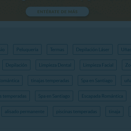
io
Peluquería
Termas
Depilación Láser
Uña
Depilación
Limpieza Dental
Limpieza Facial
Zo
Romántica
tinajas temperadas
Spa en Santiago
uña
as temperadas
Spa en Santiago
Escapada Romántica
alisado permanente
piscinas temperadas
tinaja