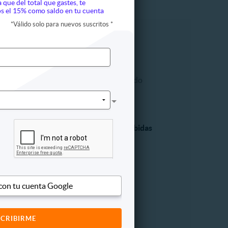
a que del total que gastes, te
s el 15% como saldo en tu cuenta
*
Válido solo para nuevos suscritos
*
ía
Mascotas
os
Accesorios
Estética y ciudado
dores
Higiene
a
Otros
Personal
Alimentos y Bebidas
e la piel
Cervezas
el cabello
Desayuno
del cuerpo
Pastelería
dental
Postres
 con tu cuenta Google
para manos
Vinos y licores
entos médicos
Otros