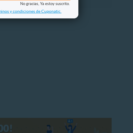
No gracias, Ya estoy suscrito.
inos y condiciones de Cuponatic.