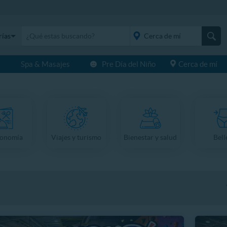
rías
s
Spa & Masajes
Pre Día del Niño
Cerca de mí
placeholder="Todo el
país">
ronomía
Viajes y turismo
Bienestar y salud
Bell