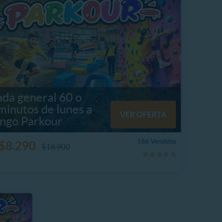
ada general 60 o
minutos de lunes a
VER OFERTA
ngo Parkour
586 Vendidos
$8.290
$18.900