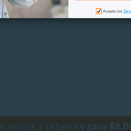
Acepto los
Térm