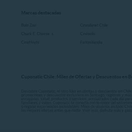
Marcas destacadas
Buin Zoo
Cineplanet Chile
Chuck E. Cheese ´s
Cinépolis
CineHoyts
Fantasilandia
Cuponatic Chile: Miles de Ofertas y Descuentos en B
Descubre Cuponatic, el sitio líder en ofertas y descuentos en Chile
promociones y descuentos exclusivos en Santiago, regiones y más 
escapadas, salud, productos y servicios, actualizados cada día par
familiares y viajes, Cuponatic te conecta con lo mejor del entrete
o regalar experiencias inolvidables. Miles de usuarios en todo Chi
las mejores ofertas antes que nadie. Vive más, disfruta más y ga