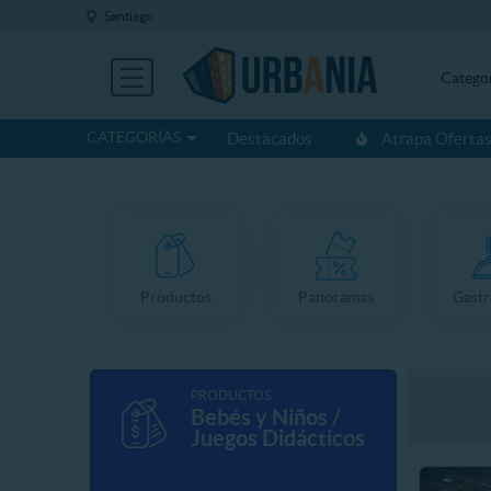
Santiago
Catego
CATEGORÍAS
Destacados
Atrapa Oferta
Productos
Panoramas
Gast
PRODUCTOS
Bebés y Niños /
Juegos Didácticos