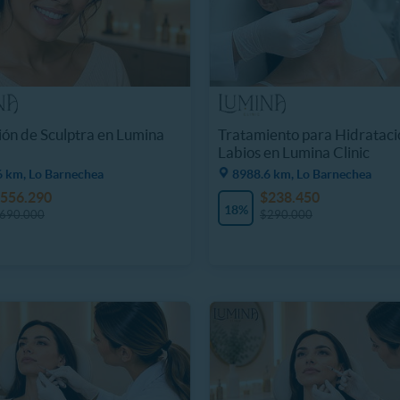
ión de Sculptra en Lumina
Tratamiento para Hidrataci
Labios en Lumina Clinic
6 km, Lo Barnechea
8988.6 km, Lo Barnechea
556.290
$238.450
18%
690.000
$290.000