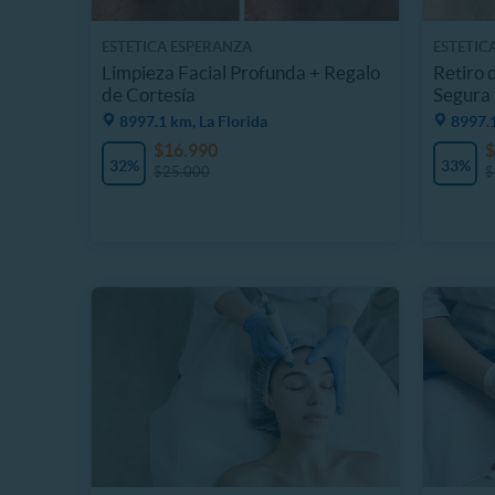
ESTETICA ESPERANZA
ESTETIC
Limpieza Facial Profunda + Regalo
Retiro 
de Cortesía
Segura 
8997.1 km, La Florida
8997.1
$16.990
$
32%
33%
$25.000
$