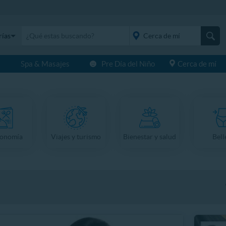
rías
s
Spa & Masajes
Pre Día del Niño
Cerca de mí
placeholder="Todo el
país">
ronomía
Viajes y turismo
Bienestar y salud
Bell