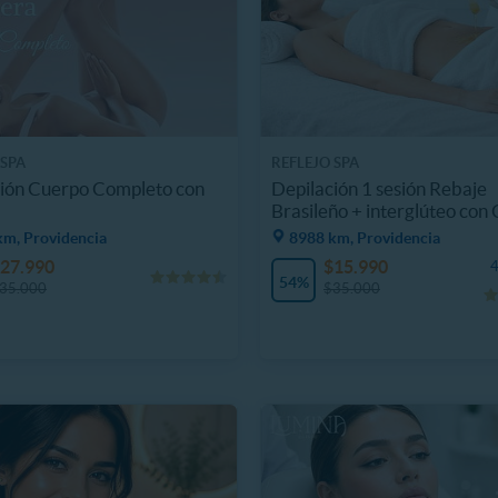
 SPA
REFLEJO SPA
ión Cuerpo Completo con
Depilación 1 sesión Rebaje
Brasileño + interglúteo con
km, Providencia
8988 km, Providencia
27.990
$15.990
4
54%
35.000
$35.000