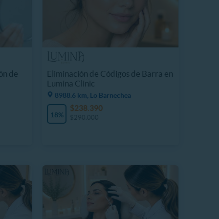
ón de
Eliminación de Códigos de Barra en
Lumina Clinic
8988.6 km, Lo Barnechea
$238.390
18%
$290.000