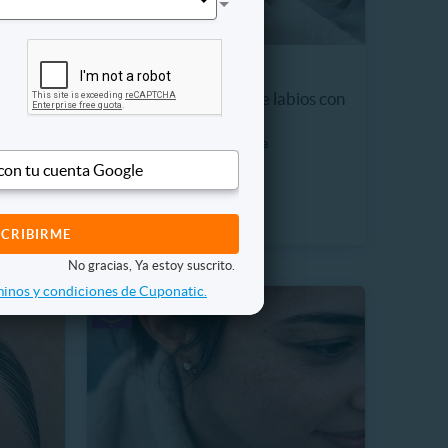
 con
Perfilado + Aumento de labios con
Ácido Hialurónico
8988.6 km, Lo Barnechea
$238.990
 con tu cuenta Google
18%
$290.000
No gracias, Ya estoy suscrito.
inos y condiciones de Cuponatic.