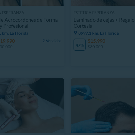
A ESPERANZA
ESTETICA ESPERANZA
de Acrocordones de Forma
Laminado de cejas + Regalo
y Profesional
Cortesia
 km, La Florida
8997.1 km, La Florida
19.990
$15.990
2 Vendidos
47%
30.000
$30.000