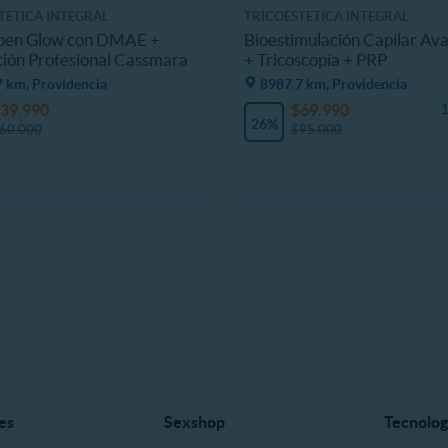
TETICA INTEGRAL
TRICOESTETICA INTEGRAL
en Glow con DMAE +
Bioestimulación Capilar Av
ción Profesional Cassmara
+ Tricoscopía + PRP
7 km, Providencia
8987.7 km, Providencia
39.990
$69.990
1
26%
60.000
$95.000
es
Sexshop
Tecnolog