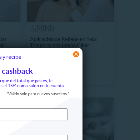
rco
Aplicación de Relleno en Fosa
ic
Temporal en Lumina Clinic
8988.6 km, Lo Barnechea
 y recibe
$238.990
18%
$290.000
 cashback
a que del total que gastes, te
s el 15% como saldo en tu cuenta
*
Válido solo para nuevos suscritos
*