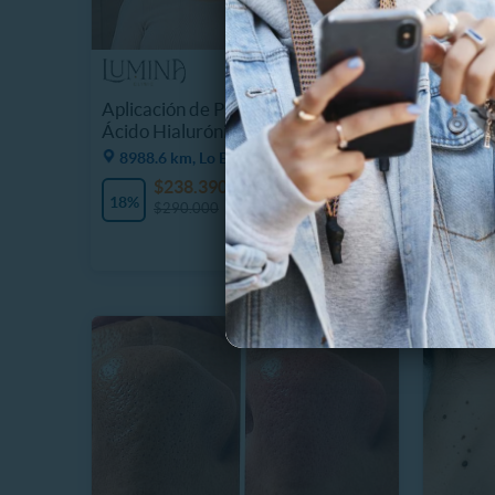
Aplicación de Puntos de Luz con
Mirada
Ácido Hialurónico
Ojeras 
8988.6 km, Lo Barnechea
8988.
$238.390
$
18%
11%
$290.000
$