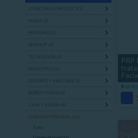
LO MEJOR EN PRODUCTOS
MODA (2)
PERFUMES (2)
SEXSHOP (4)
TECNOLOGÍA (5)
PRP F
trat
MASCOTAS (11)
Faci
DEPORTE Y AIRE LIBRE (5)
8978.3
BEBÉS Y NIÑOS (5)
40%
CASA Y JARDÍN (4)
CUIDADO PERSONAL (61)
Todos
Cuidado de la piel (22)