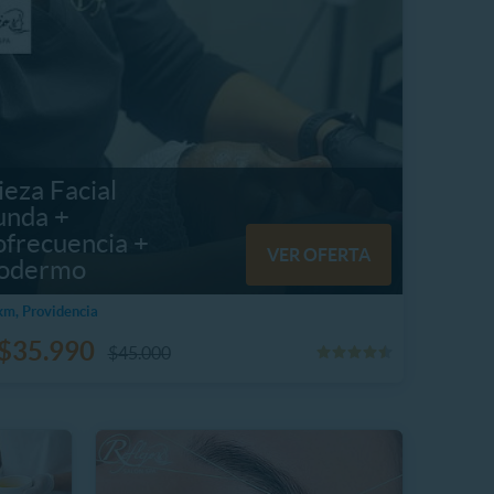
eza Facial
unda +
ofrecuencia +
VER OFERTA
odermo
m, Providencia
$35.990
$45.000