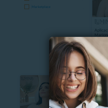
Marketplace
Aplicac
Marione
8988.
$
18%
$