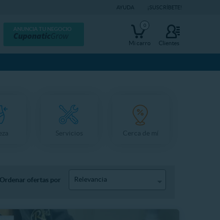
AYUDA
¡SUSCRÍBETE!
0
ANUNCIA TU NEGOCIO
Mi carro
Clientes
eza
Servicios
Cerca de mí
Relevancia
Ordenar ofertas por