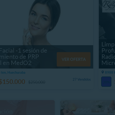
Limpi
acial -1 sesión de
Prof
amiento de PRP
Radi
VER OFERTA
al en MedO2
Micr
 km, Huechuraba
8988 k
27 Vendidos
$150.000
$250.000
20%