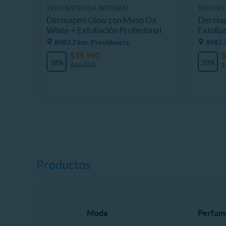
TRICOESTETICA INTEGRAL
TRICOES
Dermapen Glow con Meso Ox
Dermap
White + Exfoliación Profesional
Exfolia
8987.7 km, Providencia
8987.
$39.990
$
38%
33%
$65.000
$
Productos
Moda
Perfum