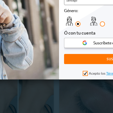
Santiago
Género:
 Renovada con Relleno de
1 Sesión de Rinomodelación
con Ácido Hialurónico
Ácido Hialurónico
Ó con tu cuenta
6 km, Lo Barnechea
8988.6 km, Lo Barnechea
238.990
$261.990
Suscríbete
10%
270.000
$290.000
Acepto los
Térm