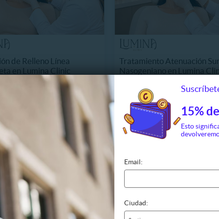
ión de Relleno Línea
Tratamiento Atenuación Su
ta en Lumina Clinic
Nasogeniano en Lumina Clin
6 km, Lo Barnechea
8988.6 km, Lo Barnechea
Suscríbete
238.450
$238.990
18%
290.000
$290.000
15% de
Esto signific
devolveremo
Email:
Ciudad: