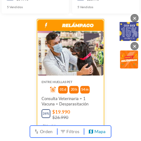
5
Vendidos
5
Vendidos
×
×
ENTRE HUELLAS PET
01
d
20
h
54
m
Consulta Veterinaria + 1
Vacuna + Desparasitación
$19.990
26
%
$26.990
7
Vendidos
Orden
Filtros
Mapa