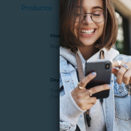
Productos
Moda
Perfum
Ropa interior
Hombr
Deporte y Aire Libre
Bebés y
Trekking
Juegos 
Otros
Juguete