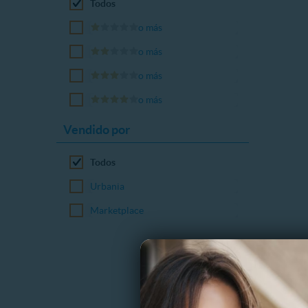
Todos
o más
o más
o más
o más
Vendido por
Todos
Urbania
Marketplace