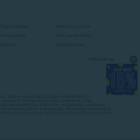
 Paula Irrazabal
Viña Concha y Toro
tro Caupolicán
Viña Cousiño Macul
y Roma´s
Viña Santa Cruz
×
+Más marcas
os, todo en un solo lugar. Explora miles de ofertas,
ás cupones de descuento para spas, panoramas, cenas,
star, hasta aventuras al aire libre, restaurantes, panoramas
s y promociones diarias o temporales, ideales para sorprenderte
onfianza en cada compra. Suscríbete gratis y recibe en tu correo