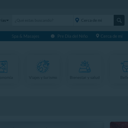
rías
s
Spa & Masajes
Pre Día del Niño
Cerca de mí
placeholder="Todo el
país">
ronomía
Viajes y turismo
Bienestar y salud
Bell