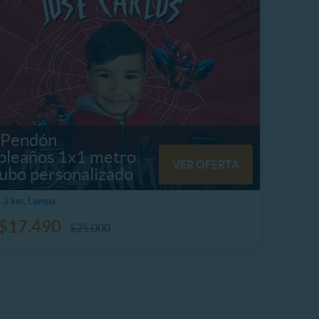
 Pendón
leaños 1x1 metro
VER OFERTA
tubo personalizado
.3 km, Lampa
$17.490
$25.000