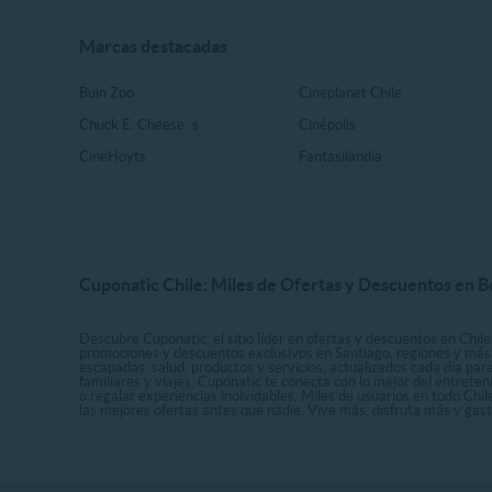
Marcas destacadas
Buin Zoo
Cineplanet Chile
Chuck E. Cheese ´s
Cinépolis
CineHoyts
Fantasilandia
Cuponatic Chile: Miles de Ofertas y Descuentos en B
Descubre Cuponatic, el sitio líder en ofertas y descuentos en Chile
promociones y descuentos exclusivos en Santiago, regiones y más 
escapadas, salud, productos y servicios, actualizados cada día par
familiares y viajes, Cuponatic te conecta con lo mejor del entrete
o regalar experiencias inolvidables. Miles de usuarios en todo Chi
las mejores ofertas antes que nadie. Vive más, disfruta más y ga