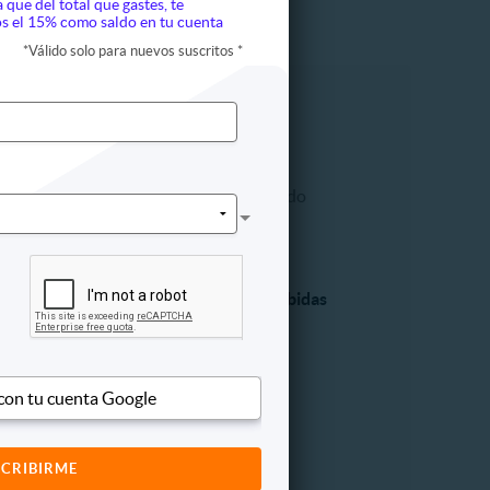
a que del total que gastes, te
s el 15% como saldo en tu cuenta
*
Válido solo para nuevos suscritos
*
ía
Mascotas
os
Accesorios
Estética y ciudado
dores
Higiene
a
Otros
Personal
Alimentos y Bebidas
e la piel
Cervezas
el cabello
Desayuno
del cuerpo
Pastelería
 con tu cuenta Google
dental
Postres
para manos
Vinos y licores
entos médicos
Otros