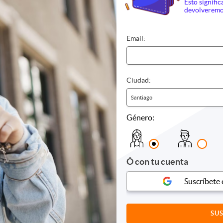
Esto signific
devolveremo
Email:
es
Sexshop
Tecnolog
e
Juguetes eróticos
Accesori
Ciudad:
Audio
Santiago
Computa
Fotografí
Género:
 Niños
Casa y Jardín
Cuidado 
Didácticos
Terraza y jardín
Cuidado d
Ó con tu cuenta
s
Cuidado d
Cuidado 
Suscríbete
Cuidado 
Cuidado 
Equipami
Higiene