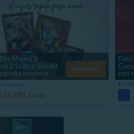
z Día Mamá 3
Foto
ros 21x30 o 30x40
Cump
VER OFERTA
ografia impresa
con 
.3 km, Lampa
19330
$19.990
$25.000
30%