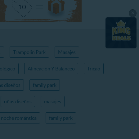
×
s
Trampolin Park
Masajes
ológico
Alineación Y Balanceo
Tricao
s diseños
family park
uñas diseños
masajes
noche romántica
family park