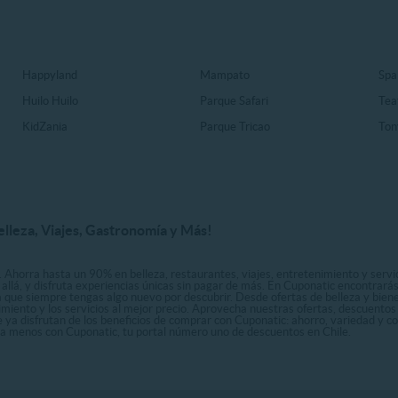
Happyland
Mampato
Spa
Huilo Huilo
Parque Safari
Tea
KidZania
Parque Tricao
Ton
elleza, Viajes, Gastronomía y Más!
. Ahorra hasta un 90% en belleza, restaurantes, viajes, entretenimiento y servici
allá, y disfruta experiencias únicas sin pagar de más. En Cuponatic encontrar
a que siempre tengas algo nuevo por descubrir. Desde ofertas de belleza y biene
nimiento y los servicios al mejor precio. Aprovecha nuestras ofertas, descuento
le ya disfrutan de los beneficios de comprar con Cuponatic: ahorro, variedad y c
sta menos con Cuponatic, tu portal número uno de descuentos en Chile.