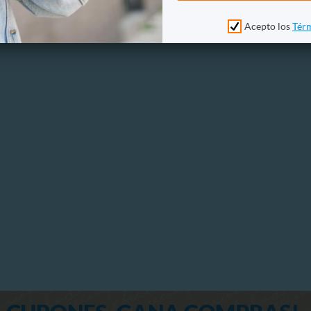
Otros
Acepto los
Térm