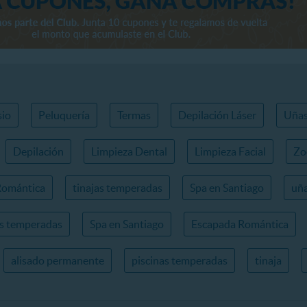
io
Peluquería
Termas
Depilación Láser
Uña
Depilación
Limpieza Dental
Limpieza Facial
Zo
Romántica
tinajas temperadas
Spa en Santiago
uña
as temperadas
Spa en Santiago
Escapada Romántica
alisado permanente
piscinas temperadas
tinaja