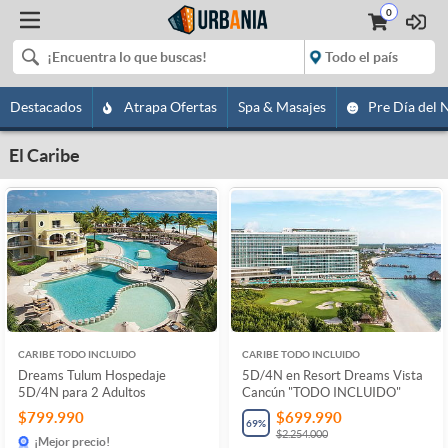
0
Destacados
Atrapa Ofertas
Spa & Masajes
Pre Día del 
El Caribe
CARIBE TODO INCLUIDO
CARIBE TODO INCLUIDO
Dreams Tulum Hospedaje
5D/4N en Resort Dreams Vista
5D/4N para 2 Adultos
Cancún "TODO INCLUIDO"
$799.990
$699.990
69
%
$2.254.000
¡Mejor precio!