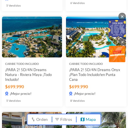
6
Vendidos
5
Vendidos
×
×
CARIBE TODO INCLUIDO
CARIBE TODO INCLUIDO
¡PARA 2! 5D/4N Dreams
¡PARA 2! 5D/4N Dreams Onyx
Natura - Riviera Maya ¡Todo
¡Plan Todo Incluido!en Punta
Incluido!
Cana
$699.990
$699.990
¡Mejor precio!
¡Mejor precio!
5
Vendidos
8
Vendidos
Orden
Filtros
Mapa