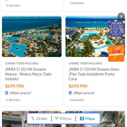
6
Vendidos
5
Vendidos
×
×
CARIBE TODO INCLUIDO
CARIBE TODO INCLUIDO
¡PARA 2! 5D/4N Dreams
¡PARA 2! 5D/4N Dreams Onyx
Natura - Riviera Maya ¡Todo
¡Plan Todo Incluido!en Punta
Incluido!
Cana
$699.990
$699.990
¡Mejor precio!
¡Mejor precio!
5
Vendidos
8
Vendidos
Orden
Filtros
Mapa