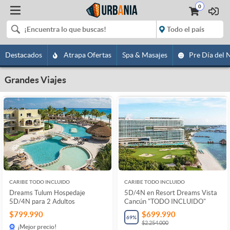
0
Destacados
Atrapa Ofertas
Spa & Masajes
Pre Día del 
Grandes Viajes
CARIBE TODO INCLUIDO
CARIBE TODO INCLUIDO
Dreams Tulum Hospedaje
5D/4N en Resort Dreams Vista
5D/4N para 2 Adultos
Cancún "TODO INCLUIDO"
$799.990
$699.990
69
%
$2.254.000
¡Mejor precio!