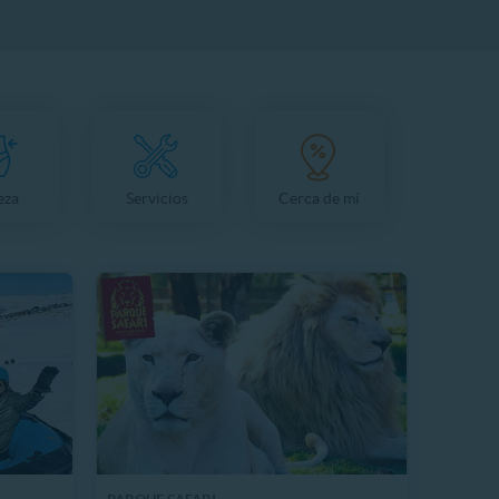
eza
Servicios
Cerca de mí