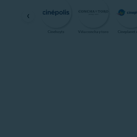
❮
Cinehoyts
Viña concha y toro
Cineplanet 