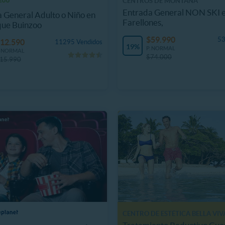
CENTROS DE MONTAÑA
Entrada General NON SKI 
 General Adulto o Niño en
Farellones,
que Buinzoo
$59.990
53
12.590
11295 Vendidos
19%
P. NORMAL
. NORMAL
$74.000
15.990
CENTRO DE ESTÉTICA BELLA VIV