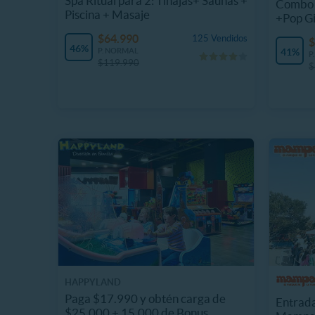
Spa Ritual para 2: Tinajas+ Saunas +
Combo 
Piscina + Masaje
+Pop G
$64.990
125 Vendidos
$
46%
P. NORMAL
41%
P
$119.990
$
HAPPYLAND
Paga $17.990 y obtén carga de
Entrada
$25.000 + 15.000 de Bonus