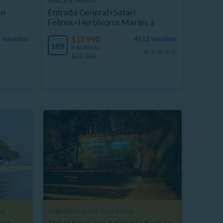
PARQUE SAFARI
en
Entrada General+Safari
Felinos+Herbívoros Martes a
Domingo
$17.990
 Vendidos
4512 Vendidos
18%
P. NORMAL
$22.000
AZ
TERMAS PUCON INDOMITO