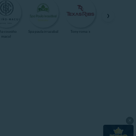
❯
ña cousiño
Spa paula irrazabal
Tony roma´s
Kidzania
macul
×