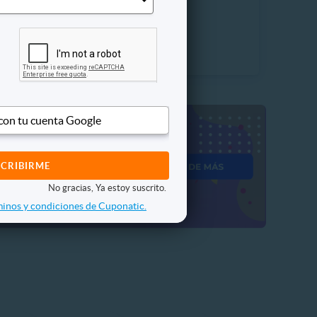
 Vendidos
$63.990
20%
P. NORMAL
$79.990
 con tu cuenta Google
No gracias, Ya estoy suscrito.
inos y condiciones de Cuponatic.