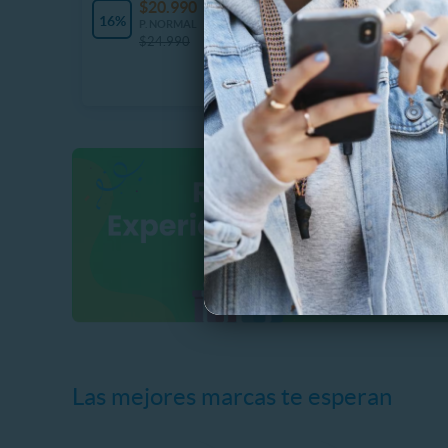
$20.990
$
10 Vendidos
16%
37%
P. NORMAL
P
$24.990
$
Las mejores marcas te esperan