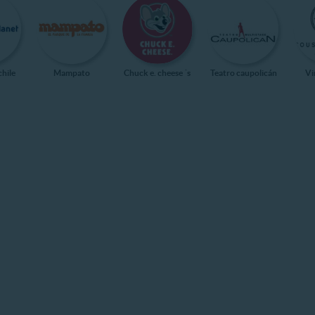
chile
Mampato
Chuck e. cheese ´s
Teatro caupolicán
Vi