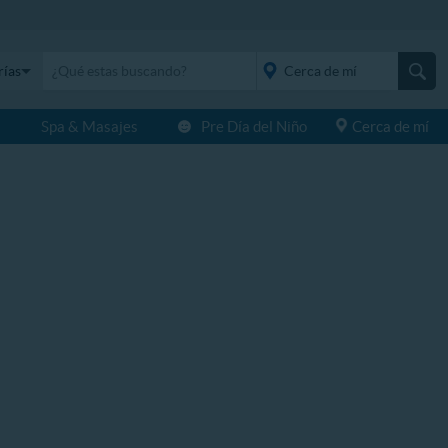
rías
s
Spa & Masajes
Pre Día del Niño
Cerca de mí
placeholder="Todo el
país">