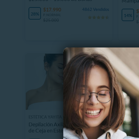
Mampa
$17.990
4862 Vendidos
$
28%
P. NORMAL
14%
P
$25.000
$
ESTÉTICA YAYITA
CENTRO 
Depilación Axilas+ Bozo+Perfilado
Higiene
de Ceja en Estetica Yayita
Profila