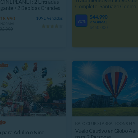
Tratamiento Reductivo Cue
CINEPLANET: 2 Entradas
Completo, Santiago Centro
igante +2 Bebidas Grandes
$44.990
18.990
1091 Vendidos
90%
P. NORMAL
. NORMAL
$450.000
32.300
BALO CLUB STARBALLOONS FLY
Vuelo Cautivo en Globo Aer
 para Adulto o Niño
para 2 Personas