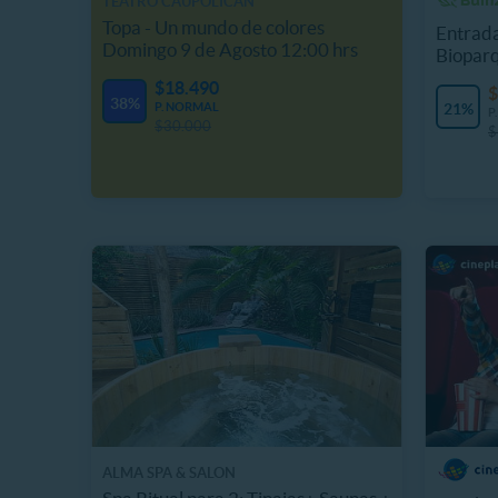
TEATRO CAUPOLICÁN
Topa - Un mundo de colores
Entrada
Domingo 9 de Agosto 12:00 hrs
Biopar
$18.490
$
38%
P. NORMAL
21%
P
$30.000
$
ALMA SPA & SALON