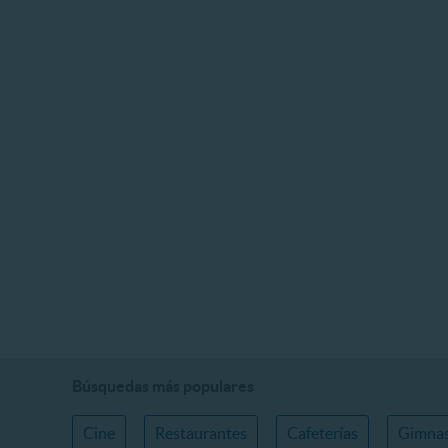
Búsquedas más populares
Cine
Restaurantes
Cafeterías
Gimnas