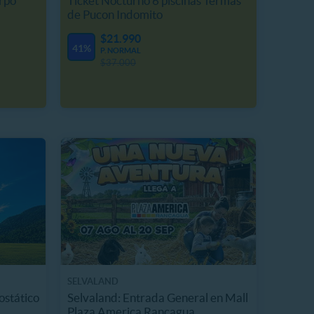
rpo
Ticket Nocturno 6 piscinas Termas
de Pucon Indomito
$21.990
41%
P. NORMAL
$37.000
SELVALAND
ostático
Selvaland: Entrada General en Mall
Plaza America Rancagua