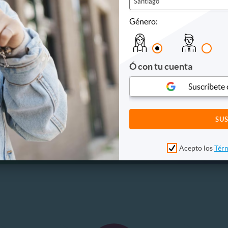
Santiago
18.990
$18.990
10
71%
. NORMAL
P. NORMAL
Género:
30.000
$65.000
Ó con tu cuenta
Suscríbete
Acepto los
Térm