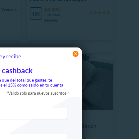
$4.390
 Vendidos
12%
P. NORMAL
$5.000
 y recibe
 cashback
a que del total que gastes, te
s el 15% como saldo en tu cuenta
*
Válido solo para nuevos suscritos
*
Hombres
Limpieza Facial Profunda con
Hydrash