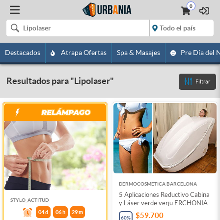
0
Destacados
Atrapa Ofertas
Spa & Masajes
Pre Día del 
Resultados para
"
Lipolaser
"
Filtrar
DERMOCOSMETICA BARCELONA
5 Aplicaciones Reductivo Cabina
STYLO_ACTITUD
y Láser verde verju ERCHONIA
04
d
06
h
29
m
$59.700
60
%