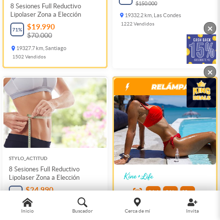
$150.000
8 Sesiones Full Reductivo
Lipolaser Zona a Elección
19332.2 km, Las Condes
1222
Vendidos
×
$19.990
71
%
$70.000
19327.7 km, Santiago
1502
Vendidos
×
STYLO_ACTITUD
8 Sesiones Full Reductivo
Lipolaser Zona a Elección
$24.990
04
d
06
h
28
m
64
%
$69.990
12 Sesiones de Lipolaser +
4.2
Inicio
Buscador
Cerca de mí
Invita
Ondas rusas zona a elección
19327.7 km, Santiago