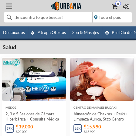
0
Destacados
Atrapa Ofertas
Spa & Masajes
Pre Día del 
Salud
MEDO2
CENTRO DE MASAJES BUDAKI
2, 3 o 5 Sesiones de Cámara
Alineación de Chakras + Reiki +
Hiperbárica + Consulta Médica
Limpieza Áurica, Stgo Centro
$39.000
$15.990
57
%
16
%
$90.000
$18.990