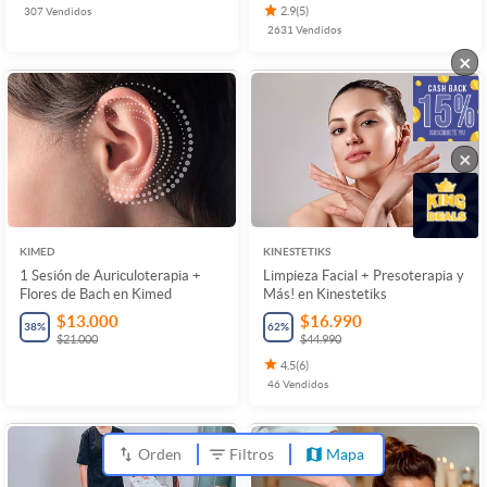
307
Vendidos
2.9
(
5
)
2631
Vendidos
×
×
KIMED
KINESTETIKS
1 Sesión de Auriculoterapia +
Limpieza Facial + Presoterapia y
Flores de Bach en Kimed
Más! en Kinestetiks
$13.000
$16.990
38
%
62
%
$21.000
$44.990
4.5
(
6
)
46
Vendidos
Orden
Filtros
Mapa