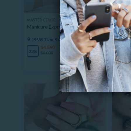
MASTER COLOR
CONCEP
Manicure Express en Master Color
Manicur
Permane
19585.7 km, Santiago
19587
$4.590
$
7 Vendidos
23%
33%
$6.000
$