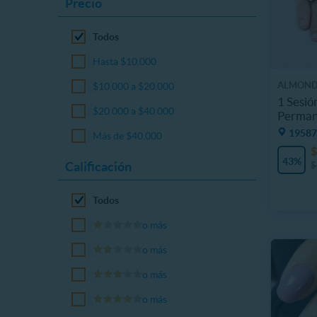
Precio
Todos
Hasta $10.000
ALMON
$10.000 a $20.000
1 Sesió
$20.000 a $40.000
Perman
19587
Más de $40.000
$
43%
Calificación
$
Todos
o más
o más
o más
o más