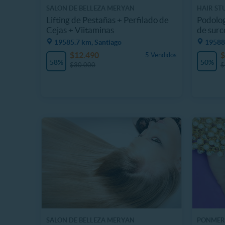
SALON DE BELLEZA MERYAN
HAIR ST
Lifting de Pestañas + Perfilado de
Podolog
Cejas + Viitaminas
de surc
19585.7 km, Santiago
19588
$12.490
$
5 Vendidos
58%
50%
$30.000
$
SALON DE BELLEZA MERYAN
PONMER