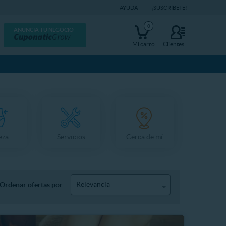
AYUDA
¡SUSCRÍBETE!
0
ANUNCIA TU NEGOCIO
Mi carro
Clientes
eza
Servicios
Cerca de mí
Relevancia
Ordenar ofertas por