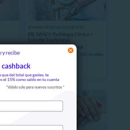
ROMINA VENEGAS PODOLOGÍA
PIE SANO! Podología Clínica +
Esmalte Tradicional
19580.5 km, Quinta Normal
 y recibe
$11.990
535 Vendidos
 unidades
40%
$19.990
 cashback
a que del total que gastes, te
s el 15% como saldo en tu cuenta
*
Válido solo para nuevos suscritos
*