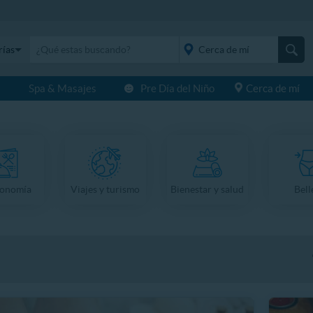
rías
s
Spa & Masajes
Pre Día del Niño
Cerca de mí
placeholder="Todo el
país">
ronomía
Viajes y turismo
Bienestar y salud
Bell