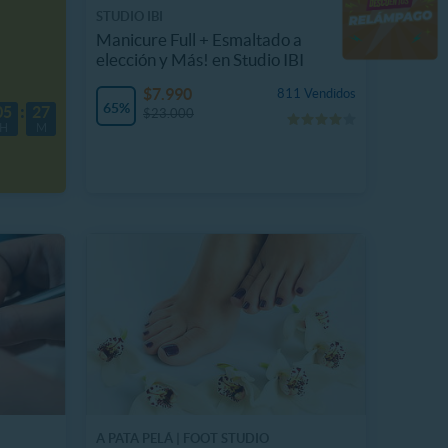
STUDIO IBI
Manicure Full + Esmaltado a
elección y Más! en Studio IBI
$7.990
811 Vendidos
65%
05
27
$23.000
H
M
A PATA PELÁ | FOOT STUDIO