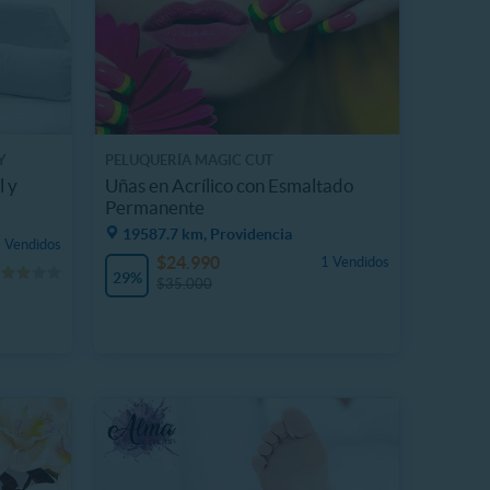
Y
PELUQUERÍA MAGIC CUT
l y
Uñas en Acrílico con Esmaltado
Permanente
19587.7 km, Providencia
 Vendidos
$24.990
1 Vendidos
29%
$35.000