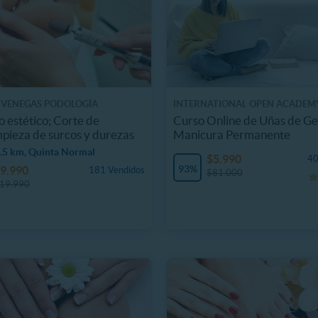
 VENEGAS PODOLOGÍA
INTERNATIONAL OPEN ACADEM
 estético; Corte de
Curso Online de Uñas de Ge
mpieza de surcos y durezas
Manicura Permanente
.5 km, Quinta Normal
$5.990
40
93%
9.990
181 Vendidos
$81.000
19.990