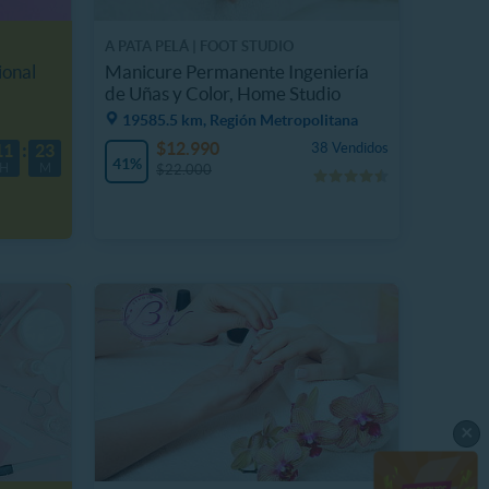
A PATA PELÁ | FOOT STUDIO
ional
Manicure Permanente Ingeniería
de Uñas y Color, Home Studio
19585.5 km, Región Metropolitana
$12.990
38 Vendidos
11
23
41%
H
M
$22.000
×