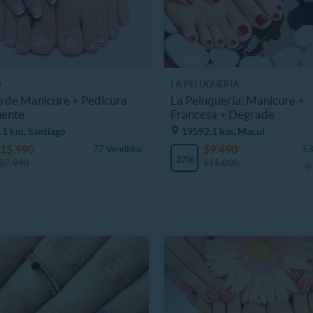
D
LA PELUQUERÍA
n de Manicure + Pedicura
La Peluquería: Manicure +
ente
Francesa + Degrade
.1 km, Santiago
19592.1 km, Macul
15.990
$9.490
77 Vendidos
53
37%
27.990
$15.000