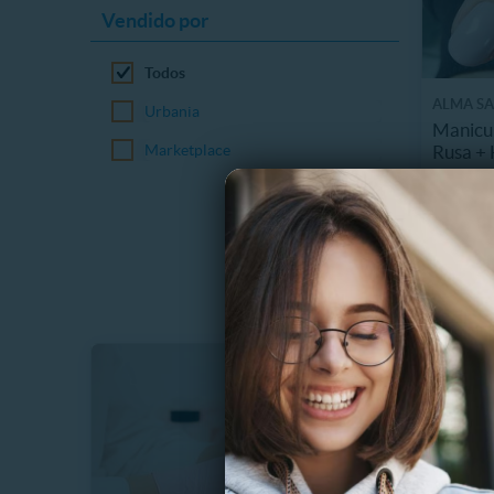
Vendido por
Todos
ALMA SA
Urbania
Manicu
Rusa + 
Marketplace
19584
$
50%
$