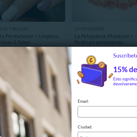
LUD Y BELLEZA
LA PELUQUERÍA
re Permanente + Limpieza
La Peluquería: Manicure +
Hasta 3 Tonos
Pedicure permanente
.6 km, Santiago
19592.1 km, Macul
Suscríbete
9.990
$15.990
74 Vendidos
Últimas
47%
19.990
$30.000
15% de
Esto signific
devolveremo
Email:
Ciudad: