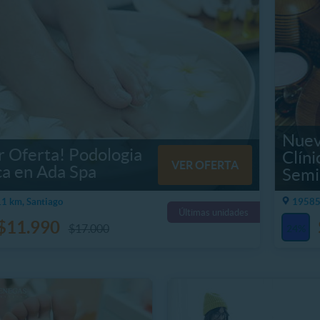
Nuev
 Oferta! Podologia
Clíni
VER OFERTA
ca en Ada Spa
Semi
1 km, Santiago
19585.
Últimas unidades
$11.990
$17.000
24%