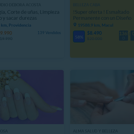
UDIO DÉBORA ACOSTA
BELLEZA CABA
ía, Corte de uñas, Limpieza
!Super oferta ! Esmaltado
o y sacar durezas
Permanente con un Diseño
 km, Providencia
19588.9 km, Macul
9.990
$8.490
139 Vendidos
1365
58%
D
19.990
$20.000
OSA
ALMA SALUD Y BELLEZA