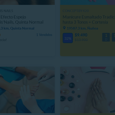
IS NAILS
CONCEPTBY420
 Efecto Espejo
Manicure Esmaltado Tradic
is’Nails, Quinta Normal
hasta 3 Tonos + Cortesía
.3 km, Quinta Normal
19587.3 km, Ñuñoa
0
$9.490
1 Vendidos
1
32%
D
ecio!
$13.900