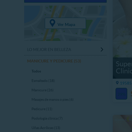
Ver Mapa
LO MEJOR EN BELLEZA
MANICURE Y PEDICURE (53)
Super
Clini
Todos
Esmaltado (18)
19585.
Manicure (26)
29%
Masajes de manos o pies (6)
Pedicure (11)
Podología clínica (7)
Uñas Acrílicas (13)