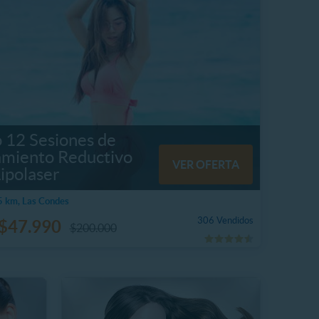
o 12 Sesiones de
amiento Reductivo
VER OFERTA
ipolaser
5 km, Las Condes
306 Vendidos
$47.990
$200.000