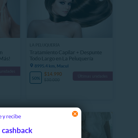
LA PELUQUERÍA
on
Tratamiento Capilar + Despunte
 Más!
Todo Largo en La Peluquería
8995.4 km, Macul
 unidades
$14.990
Últimas unidades
50%
$30.000
 y recibe
 cashback