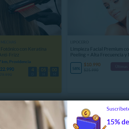
 MECHAS
LIPOCERO
 Fotónico con Keratina
Limpieza Facial Premium c
nti-Frizz
Peeling + Alta Frecuencia y
7 km, Providencia
$10.990
Últimas
58%
22.990
4
05
00
$25.990
D
H
M
79.990
Suscríbete
15% de