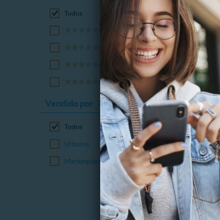
Todos
o más
o más
ESTUDIO
o más
Ilumina
o más
8987.
Vendido por
$
70%
$
Todos
Urbania
Marketplace