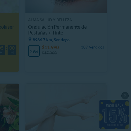
ALMA SALUD Y BELLEZA
polaser
Ondulación Permanente de
Pestañas + Tinte
8986.7 km, Santiago
$11.990
307 Vendidos
05
00
29%
H
M
$17.000
×