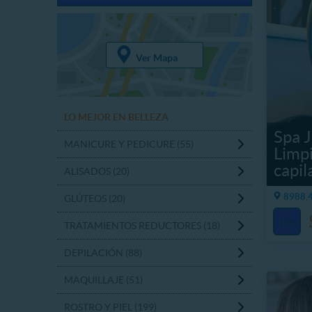
Ver Mapa
LO MEJOR EN BELLEZA
Spa J
MANICURE Y PEDICURE (55)
Limpi
capil
ALISADOS (20)
8988.4
GLÚTEOS (20)
13%
TRATAMIENTOS REDUCTORES (18)
DEPILACIÓN (88)
MAQUILLAJE (51)
ROSTRO Y PIEL (199)