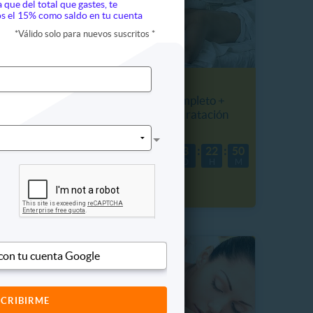
a que del total que gastes, te
s el 15% como saldo en tu cuenta
*
Válido solo para nuevos suscritos
*
KINEMALTEZ
o +
SPA para 2 Cuerpo Completo +
ción
Masaje Relajante + Hidratación
8987.4 km, Providencia
$25.990
05
00
3
22
50
47%
H
M
D
H
M
$48.990
 con tu cuenta Google