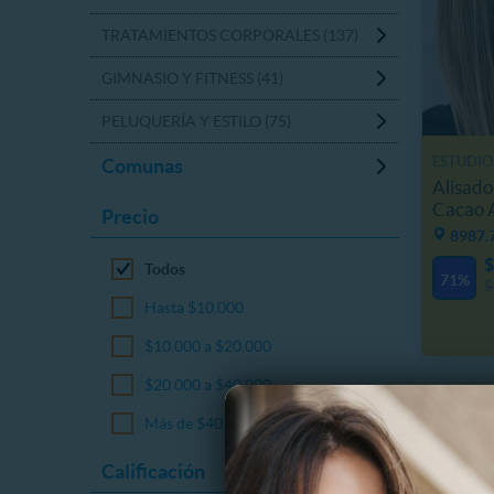
TRATAMIENTOS CORPORALES (137)
GIMNASIO Y FITNESS (41)
PELUQUERÍA Y ESTILO (75)
ESTUDIO
Comunas
Alisado
Cacao A
Precio
8987.
$
Todos
71%
$
Hasta $10.000
$10.000 a $20.000
$20.000 a $40.000
Más de $40.000
Calificación