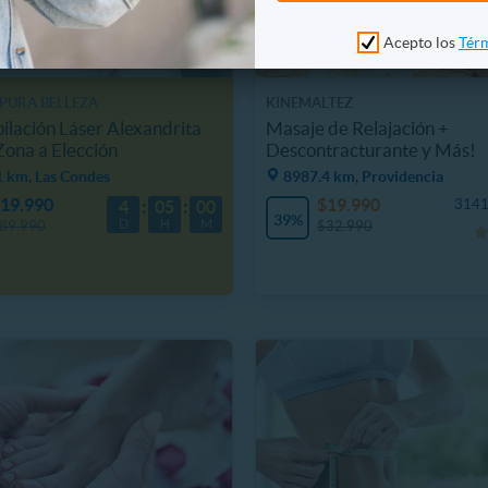
Acepto los
Térm
 PURA BELLEZA
KINEMALTEZ
pilación Láser Alexandrita
Masaje de Relajación +
Zona a Elección
Descontracturante y Más!
1 km, Las Condes
8987.4 km, Providencia
19.990
$19.990
3141
4
05
00
39%
D
H
M
89.990
$32.990