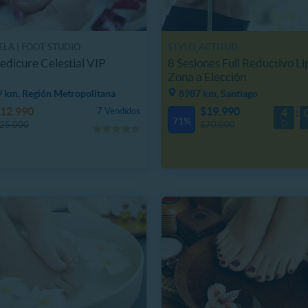
ELÁ | FOOT STUDIO
STYLO_ACTITUD
Pedicure Celestial VIP
8 Sesiones Full Reductivo Li
Zona a Elección
9 km, Región Metropolitana
8987 km, Santiago
12.990
$19.990
7 Vendidos
4
71%
D
25.000
$70.000