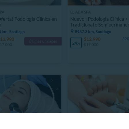
SPA
EL ADA SPA
ferta! Podologia Clinica en
Nuevo ¡ Podologia Clínica +
a
Tradicional o Semipermane
 km, Santiago
8987.3 km, Santiago
11.990
$12.990
320
Últimas unidades
24%
17.000
$17.000