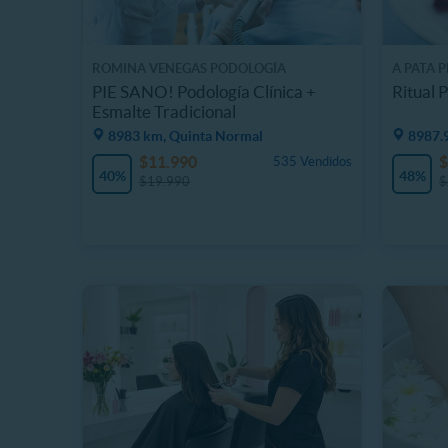
ROMINA VENEGAS PODOLOGÍA
A PATA P
PIE SANO! Podología Clínica +
Ritual 
Esmalte Tradicional
8983 km, Quinta Normal
8987.
$11.990
$
535 Vendidos
40%
48%
$19.990
$