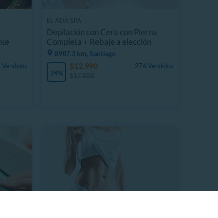
EL ADA SPA
Depilación con Cera con Pierna
nte
Completa + Rebaje a elección
8987.3 km, Santiago
$12.990
 Vendidos
274 Vendidos
24%
$17.000