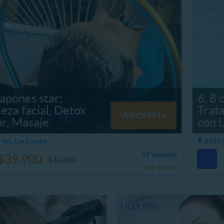
apones star:
6, 8 
eza facial, Detox
Trat
VER OFERTA
ar, Masaje
con L
 km, Las Condes
8988.
48 Vendidos
$39.900
$45.900
76%