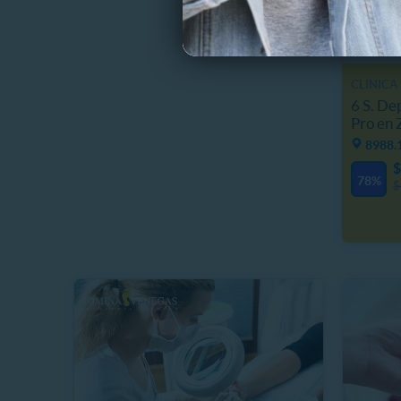
CLINICA
6 S. De
Pro en 
8988.
$
78%
$