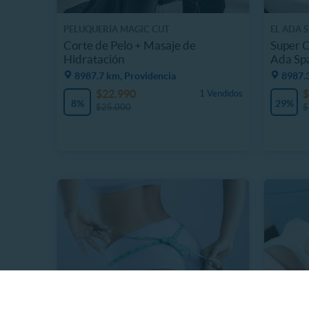
PELUQUERÍA MAGIC CUT
EL ADA 
Corte de Pelo + Masaje de
Super O
Hidratación
Ada Sp
8987.7 km, Providencia
8987.3
$22.990
$
1 Vendidos
8%
29%
$25.000
$