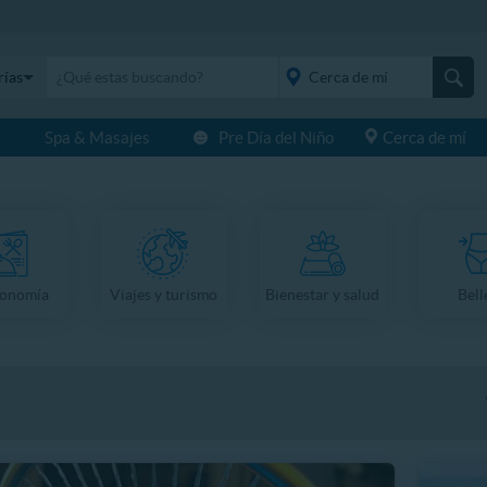
rías
s
Spa & Masajes
Pre Día del Niño
Cerca de mí
placeholder="Todo el
país">
ronomía
Viajes y turismo
Bienestar y salud
Bell