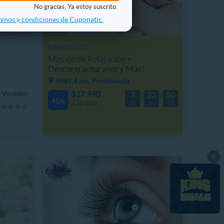
No gracias, Ya estoy suscrito.
inos y condiciones de Cuponatic.
KINEMALTEZ
Masaje de Relajación +
Descontracturante y Más!
8987.4 km, Providencia
$17.990
 Vendidos
3
22
50
45%
D
H
M
$32.990
×