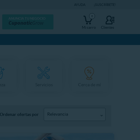
AYUDA
¡SUSCRÍBETE!
0
ANUNCIA TU NEGOCIO
Mi carro
Clientes
eza
Servicios
Cerca de mí
Relevancia
Ordenar ofertas por