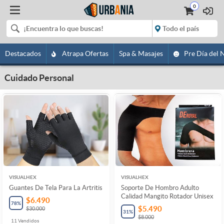
0
Destacados
Atrapa Ofertas
Spa & Masajes
Pre Día del 
Cuidado Personal
VISUALHEX
VISUALHEX
Guantes De Tela Para La Artritis
Soporte De Hombro Adulto
Calidad Mangito Rotador Unisex
$6.490
78
%
$5.490
$30.000
31
%
$8.000
11
Vendidos