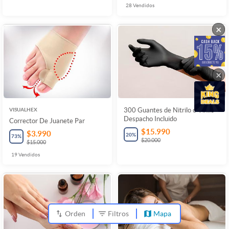
28
Vendidos
×
×
VISUALHEX
300 Guantes de Nitrilo o Vinilo +
Despacho Incluido
Corrector De Juanete Par
$15.990
$3.990
20
%
73
%
$20.000
$15.000
19
Vendidos
Orden
Filtros
Mapa