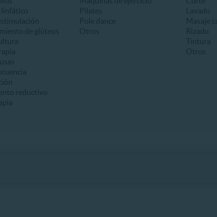
lisis
Máquinas de ejercicio
Corte
linfático
Pilates
Lavado
estimulación
Pole dance
Masaje ca
miento de glúteos
Otros
Rizado
ultura
Tintura
apia
Otros
usas
ecuencia
ción
ento reductivo
apia