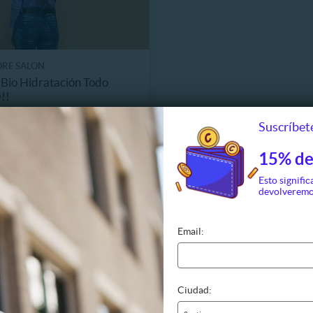
RE SALON
Bio Hidratación Todo
!!
 Santiago
Suscríbete
14.490
127 Vendidos
25.000
15% de
Esto signific
devolveremo
Email:
Ciudad: