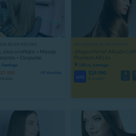
RÍA BELÉN RIESTRA
PELUQUERÍA BELÉN RIESTRA
 visos o reflejos + Masaje
¡Mega Oferta! Alisado Cof
atación + Despunte
Premium All Liss
 Santiago
500 m, Santiago
37.990
$29.990
48 Vendidos
4
60%
D
75.000
$75.000