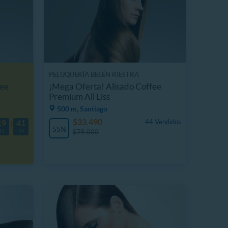
PELUQUERÍA BELÉN RIESTRA
fee
¡Mega Oferta! Alisado Coffee
Premium All Liss
500 m, Santiago
$33.490
44 Vendidos
19
41
55%
H
M
$75.000