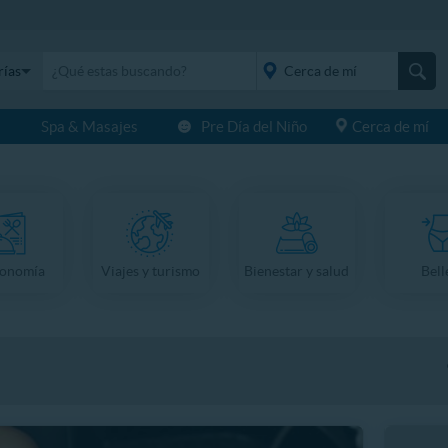
rías
s
Spa & Masajes
Pre Día del Niño
Cerca de mí
placeholder="Todo el
país">
ronomía
Viajes y turismo
Bienestar y salud
Bell