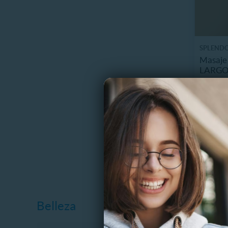
SPLENDO
Masaje 
LARGO
500 m,
$
42%
$
Belleza