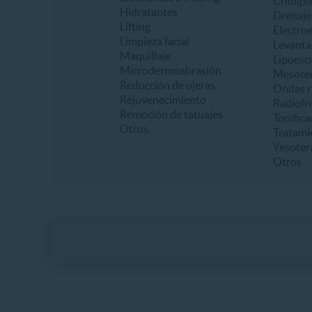
Criolipó
Hidratantes
Drenaje 
Lifting
Electro
Limpieza facial
Levanta
Maquillaje
Lipoesc
Microdermoabrasión
Mesoter
Reducción de ojeras
Ondas r
Rejuvenecimiento
Radiofr
Remoción de tatuajes
Tonifica
Otros
Tratami
Yesoter
Otros