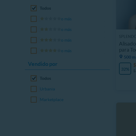
Todos
o más
o más
SPLENDO
o más
Alisado
para To
o más
500 m,
Vendido por
$
32%
$
Todos
Urbania
Marketplace