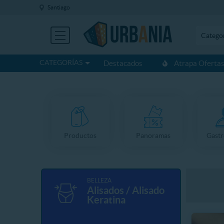
Santiago
Catego
CATEGORÍAS
Destacados
Atrapa Oferta
Productos
Panoramas
Gast
BELLEZA
Alisados / Alisado
Keratina