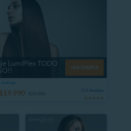
je LumiPlex TODO
VER OFERTA
GO!!
 Santiago
123 Vendidos
$19.990
$35.000