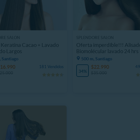
RE SALON
SPLENDORE SALON
 Keratina Cacao + Lavado
Oferta imperdible!!! Alisad
do Largos
Biomolécular lavado 24 hrs
 Santiago
500 m, Santiago
16.990
$22.990
181 Vendidos
49
34%
25.000
$35.000