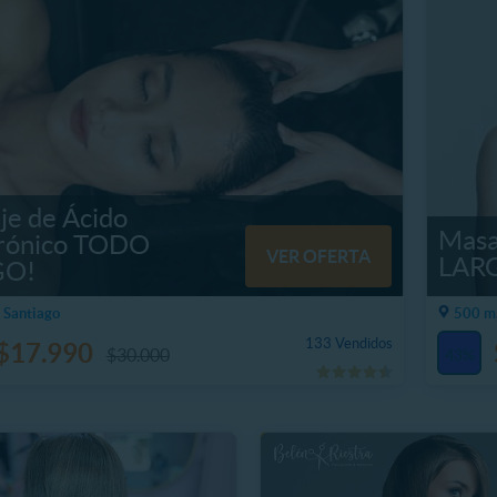
je de Ácido
Masa
urónico TODO
VER OFERTA
LAR
GO!
 Santiago
500 m,
133 Vendidos
$17.990
$30.000
43%