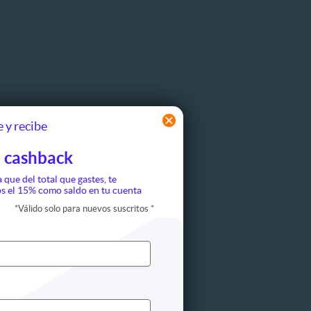
 y recibe
 cashback
a que del total que gastes, te
s el 15% como saldo en tu cuenta
*
Válido solo para nuevos suscritos
*