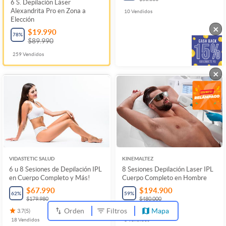
6 S. Depilación Láser
Alexandrita Pro en Zona a
10
Vendidos
Elección
×
$19.990
78
%
$89.990
259
Vendidos
×
VIDASTETIC SALUD
KINEMALTEZ
6 u 8 Sesiones de Depilación IPL
8 Sesiones Depilación Laser IPL
en Cuerpo Completo y Más!
Cuerpo Completo en Hombre
$67.990
$194.900
62
%
59
%
$179.980
$480.000
Orden
Filtros
Mapa
3.7
(
5
)
4.1
(
16
)
18
Vendidos
3
Vendidos