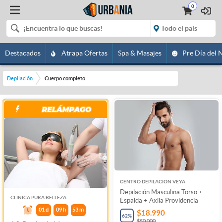
0
Destacados
Atrapa Ofertas
Spa & Masajes
Pre Día del 
Depilación
Cuerpo completo
CENTRO DEPILACION VEYA
Depilación Masculina Torso +
CLINICA PURA BELLEZA
Espalda + Axila Providencia
01
d
09
h
53
m
$18.990
62
%
$50.000