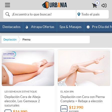
0
Destacados
Atrapa Ofertas
Spa & Masajes
Pre Día del 
Depilación
Pierna
LES GEMEAUX ESTHETIQUE
EL ADA SPA
Depilación Cera de Abeja
Depilación con Cera con Pierna
elección, Les Gemeaux 2
Completa + Rebaje a elección
sucursales
$12.990
24
%
$16.990
$17.000