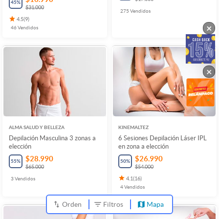
45
%
$31.000
275
Vendidos
4.5
(
9
)
×
46
Vendidos
×
ALMA SALUD Y BELLEZA
KINEMALTEZ
Depilación Masculina 3 zonas a
6 Sesiones Depilación Láser IPL
elección
en zona a elección
$28.990
$26.990
55
%
50
%
$65.000
$54.000
3
Vendidos
4.1
(
16
)
4
Vendidos
Orden
Filtros
Mapa