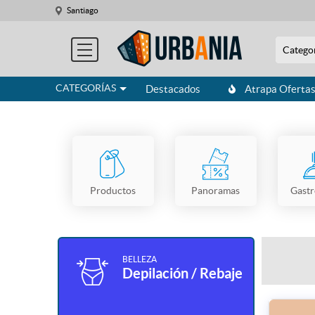
Santiago
Catego
CATEGORÍAS
Destacados
Atrapa Oferta
Productos
Panoramas
Gast
BELLEZA
Depilación / Rebaje