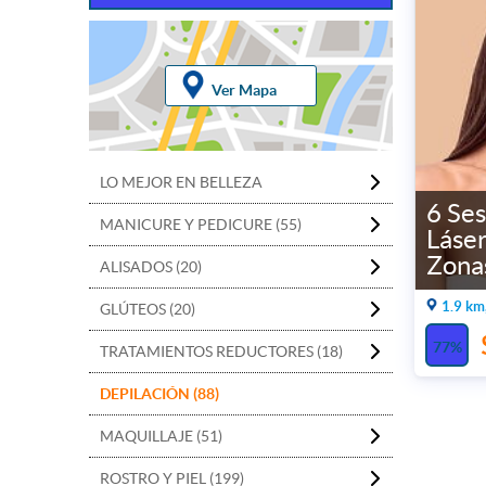
Ver Mapa
LO MEJOR EN BELLEZA
6 Ses
MANICURE Y PEDICURE (55)
Láser
Zona
ALISADOS (20)
1.9 km
GLÚTEOS (20)
77%
TRATAMIENTOS REDUCTORES (18)
DEPILACIÓN (88)
MAQUILLAJE (51)
ROSTRO Y PIEL (199)