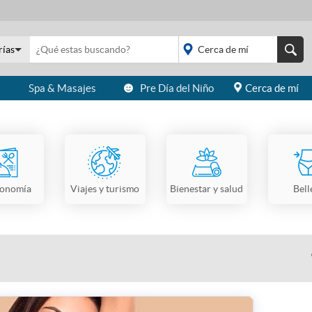
rías
s
Spa & Masajes
Pre Día del Niño
Cerca de mí
placeholder="Todo el
país">
ronomía
Viajes y turismo
Bienestar y salud
Bell