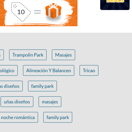
s
Trampolin Park
Masajes
ológico
Alineación Y Balanceo
Tricao
s diseños
family park
uñas diseños
masajes
noche romántica
family park