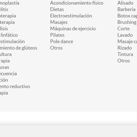
oplastía
Acondicionamiento físico
Alisado
litis
Dietas
Barbería
oterapia
Electroestimulación
Botox cap
terapia
Masajes
Brushing
lisis
Máquinas de ejercicio
Corte
linfático
Pilates
Lavado
estimulación
Pole dance
Masaje ca
miento de glúteos
Otros
Rizado
ultura
Tintura
apia
Otros
usas
ecuencia
ción
ento reductivo
apia