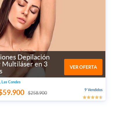
iones Depilación
 Multiláser en 3
VER OFERTA
s
, Las Condes
9 Vendidos
$59.900
$258.900