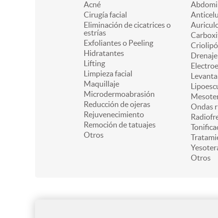
Acné
Abdomin
Cirugía facial
Anticelu
Eliminación de cicatrices o
Auricul
estrías
Carboxi
Exfoliantes o Peeling
Criolipó
Hidratantes
Drenaje 
Lifting
Electro
Limpieza facial
Levanta
Maquillaje
Lipoesc
Microdermoabrasión
Mesoter
Reducción de ojeras
Ondas r
Rejuvenecimiento
Radiofr
Remoción de tatuajes
Tonifica
Otros
Tratami
Yesoter
Otros