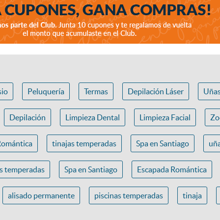
io
Peluquería
Termas
Depilación Láser
Uña
Depilación
Limpieza Dental
Limpieza Facial
Zo
Romántica
tinajas temperadas
Spa en Santiago
uña
as temperadas
Spa en Santiago
Escapada Romántica
alisado permanente
piscinas temperadas
tinaja