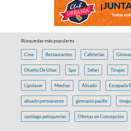
Búsquedas más populares
Cine
Restaurantes
Cafeterías
Gimnas
Diseño De Uñas
Spa
Safari
Tinajas
Lipolaser
Mechas
Alisado
Escapada 
alisado permanente
gimnasio pacific
tinaj
santiago peluquerías
Ofertas en Concepción