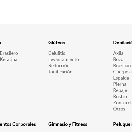
s
Glúteos
Depilaci
Brasilero
Celulitis
Axila
 Keratina
Levantamiento
Bozo
Reducción
Brazilian
Tonificación
Cuerpo c
Espalda
Pierna
Rebaje
Rostro
Zona a el
Otros
entos Corporales
Gimnasio y Fitness
Peluquerí