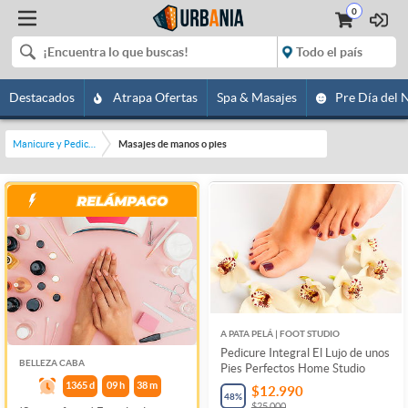
0
Destacados
Atrapa Ofertas
Spa & Masajes
Pre Día del 
Manicure y Pedicure
Masajes de manos o pies
A PATA PELÁ | FOOT STUDIO
Pedicure Integral El Lujo de unos
BELLEZA CABA
Pies Perfectos Home Studio
1365
d
09
h
38
m
$12.990
48
%
$25.000