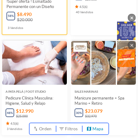
!Super oferta ! Esmaltado
Permanente con un Diseño
4.5
(
6
)
40
Vendidos
$8.490
58
%
×
$20.000
3
Vendidos
×
A PATA PELÁ | FOOT STUDIO
SALES MARINAS
Pedicure Clínica Masculina:
Manicure permanente + Spa
Higiene, Salud y Relajo
Marino + Retiro
$12.990
$23.079
48
%
30
%
$25.000
$32.970
4.5
(
6
)
1
Vendidos
Orden
Filtros
Mapa
3
Vendidos