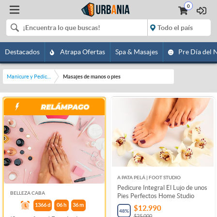
0
Destacados
Atrapa Ofertas
Spa & Masajes
Pre Día del 
Manicure y Pedicure
Masajes de manos o pies
A PATA PELÁ | FOOT STUDIO
Pedicure Integral El Lujo de unos
BELLEZA CABA
Pies Perfectos Home Studio
1366
d
06
h
36
m
$12.990
48
%
$25.000