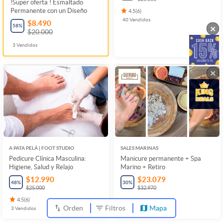
!Super oferta ! Esmaltado
Permanente con un Diseño
4.5
(
6
)
40
Vendidos
$8.490
58
%
×
$20.000
3
Vendidos
×
A PATA PELÁ | FOOT STUDIO
SALES MARINAS
Pedicure Clínica Masculina:
Manicure permanente + Spa
Higiene, Salud y Relajo
Marino + Retiro
$12.990
$23.079
48
%
30
%
$25.000
$32.970
4.5
(
6
)
1
Vendidos
Orden
Filtros
Mapa
3
Vendidos