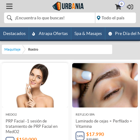
0
Destacados
Atrapa Ofertas
Spa & Masajes
Pre Día del 
Maquillaje
Rostro
MEDO2
REFLEJO SPA
PRP Facial -1 sesión de
Laminado de cejas + Perfilado +
tratamiento de PRP Facial en
Vitamina
MedO2
$17.990
14
%
$150.000
$20.990