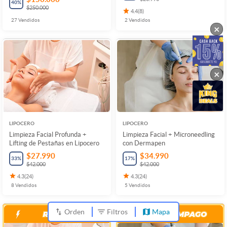
40
%
$250.000
4.4
(
8
)
27
Vendidos
2
Vendidos
×
×
LIPOCERO
LIPOCERO
Limpieza Facial Profunda +
Limpieza Facial + Microneedling
Lifting de Pestañas en Lipocero
con Dermapen
$27.990
$34.990
33
%
17
%
$42.000
$42.000
4.3
(
24
)
4.3
(
24
)
8
Vendidos
5
Vendidos
Orden
Filtros
Mapa