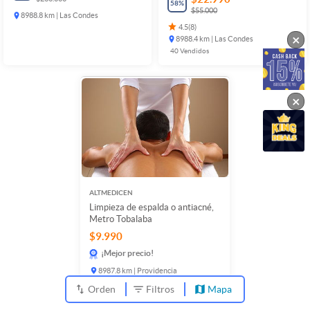
58
%
$55.000
8988.8 km | Las Condes
4.5
(
8
)
×
8988.4 km | Las Condes
40
Vendidos
×
ALTMEDICEN
Limpieza de espalda o antiacné,
Metro Tobalaba
$9.990
¡Mejor precio!
8987.8 km | Providencia
76
Vendidos
Orden
Filtros
Mapa