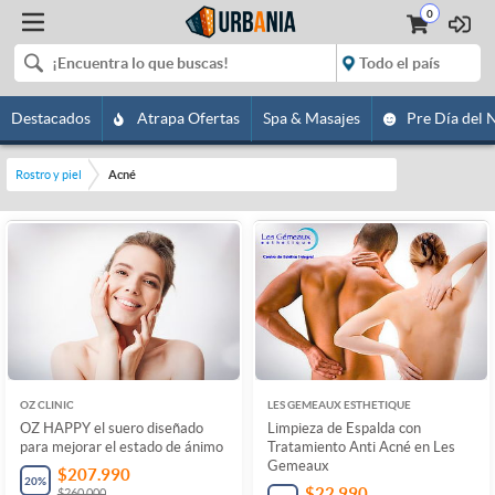
0
Destacados
Atrapa Ofertas
Spa & Masajes
Pre Día del 
Rostro y piel
Acné
OZ CLINIC
LES GEMEAUX ESTHETIQUE
OZ HAPPY el suero diseñado
Limpieza de Espalda con
para mejorar el estado de ánimo
Tratamiento Anti Acné en Les
Gemeaux
$207.990
20
%
$22.990
$260.000