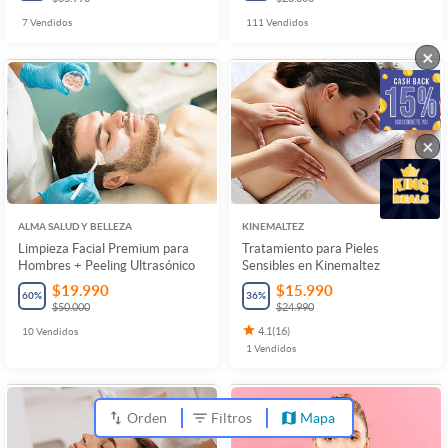
7
Vendidos
111
Vendidos
×
×
ALMA SALUD Y BELLEZA
KINEMALTEZ
Limpieza Facial Premium para
Tratamiento para Pieles
Hombres + Peeling Ultrasónico
Sensibles en Kinemaltez
$19.990
$15.990
60
%
36
%
$50.000
$24.990
10
Vendidos
4.1
(
16
)
1
Vendidos
Orden
Filtros
Mapa