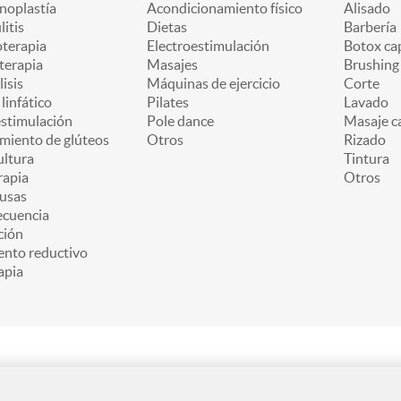
oplastía
Acondicionamiento físico
Alisado
litis
Dietas
Barbería
oterapia
Electroestimulación
Botox cap
terapia
Masajes
Brushing
lisis
Máquinas de ejercicio
Corte
linfático
Pilates
Lavado
estimulación
Pole dance
Masaje ca
miento de glúteos
Otros
Rizado
ultura
Tintura
apia
Otros
usas
ecuencia
ción
ento reductivo
apia