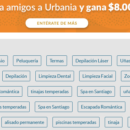
io
Peluquería
Termas
Depilación Láser
Uña
Depilación
Limpieza Dental
Limpieza Facial
Zo
Romántica
tinajas temperadas
Spa en Santiago
uña
as temperadas
Spa en Santiago
Escapada Romántica
alisado permanente
piscinas temperadas
tinaja