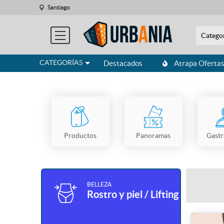
Santiago
Catego
CATEGORÍAS
Destacados
Atrapa Oferta
Productos
Panoramas
Gast
BELLEZA
Rostro y piel / Lifting