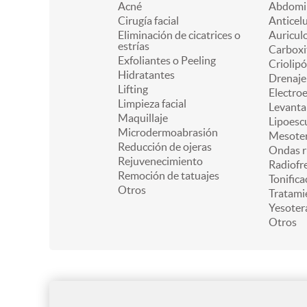
Acné
Abdomin
Cirugía facial
Anticelu
Eliminación de cicatrices o
Auricul
estrías
Carboxi
Exfoliantes o Peeling
Criolipó
Hidratantes
Drenaje 
Lifting
Electro
Limpieza facial
Levanta
Maquillaje
Lipoesc
Microdermoabrasión
Mesoter
Reducción de ojeras
Ondas r
Rejuvenecimiento
Radiofr
Remoción de tatuajes
Tonifica
Otros
Tratami
Yesoter
Otros