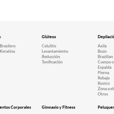
s
Glúteos
Depilaci
Brasilero
Celulitis
Axila
 Keratina
Levantamiento
Bozo
Reducción
Brazilian
Tonificación
Cuerpo c
Espalda
Pierna
Rebaje
Rostro
Zona a el
Otros
entos Corporales
Gimnasio y Fitness
Peluquerí