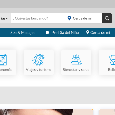
rías
s
Spa & Masajes
Pre Día del Niño
Cerca de mí
placeholder="Todo el
país">
ronomía
Viajes y turismo
Bienestar y salud
Bell