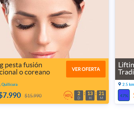
ng pesta fusión
Lifti
VER OFERTA
cional o coreano
Tradi
, Quilicura
2.5 km
2
13
21
$7.990
$15.990
47%
D
H
M