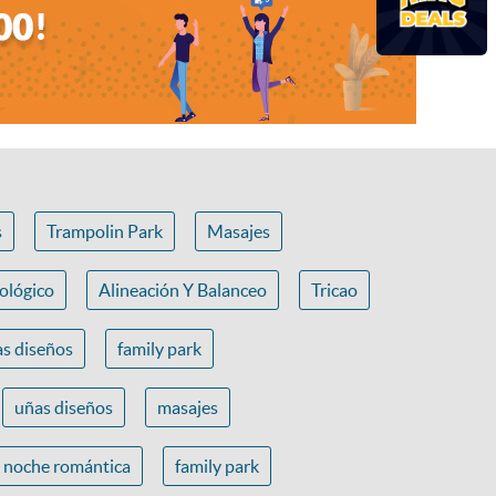
s
Trampolin Park
Masajes
ológico
Alineación Y Balanceo
Tricao
s diseños
family park
uñas diseños
masajes
noche romántica
family park