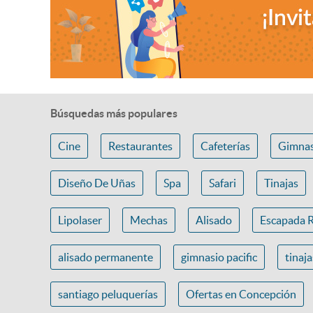
Búsquedas más populares
Cine
Restaurantes
Cafeterías
Gimnas
Diseño De Uñas
Spa
Safari
Tinajas
Lipolaser
Mechas
Alisado
Escapada 
alisado permanente
gimnasio pacific
tinaj
santiago peluquerías
Ofertas en Concepción