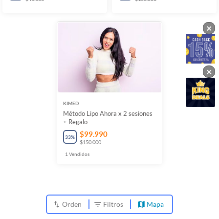
×
×
KIMED
Método Lipo Ahora x 2 sesiones
+ Regalo
$99.990
33
%
$150.000
1
Vendidos
Orden
Filtros
Mapa