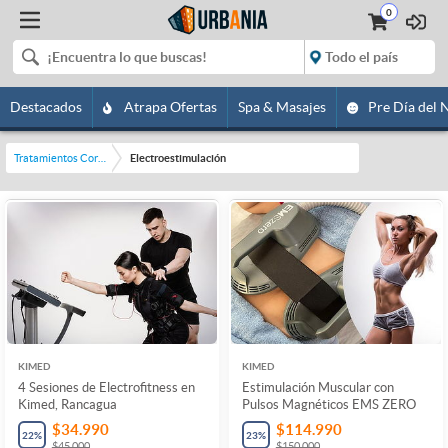
0
Destacados
Atrapa Ofertas
Spa & Masajes
Pre Día del 
Tratamientos Corporales
Electroestimulación
KIMED
KIMED
4 Sesiones de Electrofitness en
Estimulación Muscular con
Kimed, Rancagua
Pulsos Magnéticos EMS ZERO
$34.990
$114.990
22
%
23
%
$45.000
$150.000