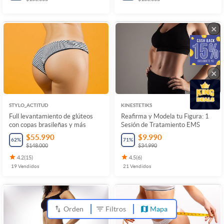
×
×
STYLO_ACTITUD
KINESTETIKS
Full levantamiento de glúteos
Reafirma y Modela tu Figura: 1
con copas brasileñas y más
Sesión de Tratamiento EMS
$55.990
$9.990
62
%
71
%
$148.000
$34.990
4.2
(
15
)
4.5
(
6
)
19
Vendidos
21
Vendidos
Orden
Filtros
Mapa