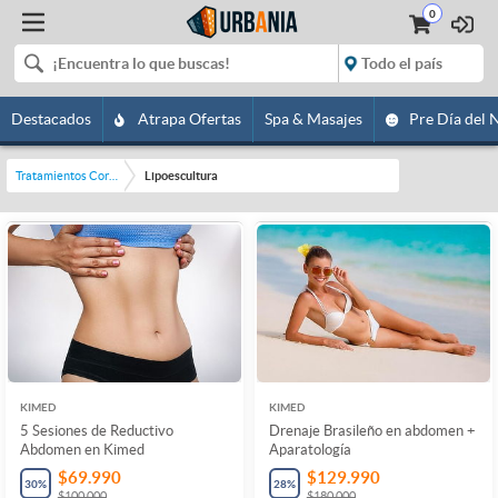
0
Destacados
Atrapa Ofertas
Spa & Masajes
Pre Día del 
Tratamientos Corporales
Lipoescultura
KIMED
KIMED
5 Sesiones de Reductivo
Drenaje Brasileño en abdomen +
Abdomen en Kimed
Aparatología
$69.990
$129.990
30
%
28
%
$100.000
$180.000