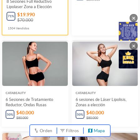
8 Sesiones Full Reductivo
Lipolaser Zona a Elección
$19.990
71
%
×
$70.000
1504
Vendidos
×
CATABEAUTY
CATABEAUTY
6 Sesiones de Tratamiento
6 sesiones de Láser Lipolisis,
Reductor, Ondas Rusas
Zonas a elección
$40.000
$40.000
50
%
50
%
$80.000
$80.000
Orden
Filtros
Mapa