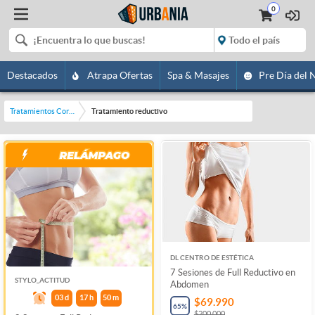
0
Destacados
Atrapa Ofertas
Spa & Masajes
Pre Día del 
Tratamientos Corporales
Tratamiento reductivo
DL CENTRO DE ESTÉTICA
7 Sesiones de Full Reductivo en
STYLO_ACTITUD
Abdomen
03
d
17
h
50
m
$69.990
65
%
$200.000