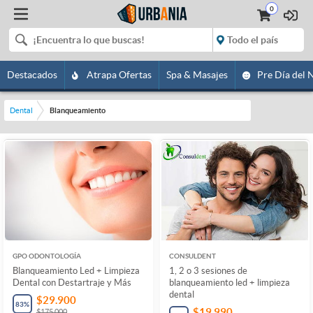
0
Destacados
Atrapa Ofertas
Spa & Masajes
Pre Día del 
Dental
Blanqueamiento
GPO ODONTOLOGÍA
CONSULDENT
Blanqueamiento Led + Limpieza
1, 2 o 3 sesiones de
Dental con Destartraje y Más
blanqueamiento led + limpieza
dental
$29.900
83
%
$19.990
$175.000