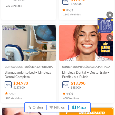
90
%
$200.000
238
Vendidos
3.5
(
8
)
×
1142
Vendidos
×
CLINICA ODONTOLÓGICA LA PORTADA
CLINICA ODONTOLÓGICA LA PORTADA
Blanqueamiento Led + Limpieza
Limpieza Dental + Destartraje +
Dental Completa
Profilaxis + Pulido
$34.990
$13.990
75
%
60
%
$137.800
$35.000
4.4
(
7
)
4.4
(
7
)
408
Vendidos
658
Vendidos
Orden
Filtros
Mapa