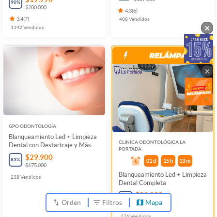
90
%
$200.000
4.3
(
6
)
3.4
(
7
)
408
Vendidos
×
1142
Vendidos
×
GPO ODONTOLOGÍA
Blanqueamiento Led + Limpieza
CLINICA ODONTOLÓGICA LA
Dental con Destartraje y Más
PORTADA
$29.900
83
%
01
d
15
h
13
m
$175.000
Blanqueamiento Led + Limpieza
238
Vendidos
Dental Completa
$29.990
78
%
Orden
Filtros
Mapa
$137.800
276
Vendidos