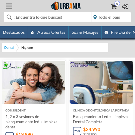
0
Destacados
Atrapa Ofertas
Spa & Masajes
Pre Día del 
Dental
Higiene
CONSULDENT
CLINICA ODONTOLÓGICA LA PORTADA
1, 2 o 3 sesiones de
Blanqueamiento Led + Limpieza
blanqueamiento led + limpieza
Dental Completa
dental
$34.990
75
%
$19.990
$137.800