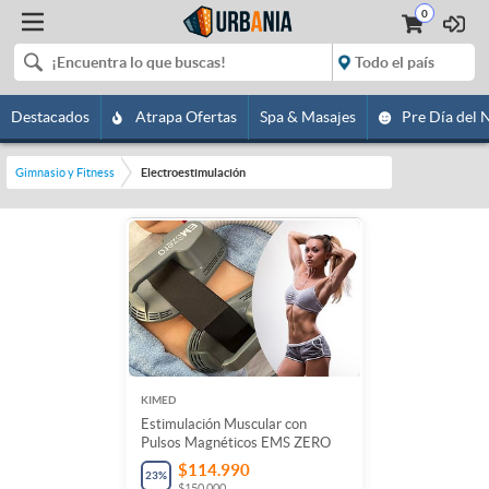
0
Destacados
Atrapa Ofertas
Spa & Masajes
Pre Día del 
Gimnasio y Fitness
Electroestimulación
KIMED
Estimulación Muscular con
Pulsos Magnéticos EMS ZERO
$114.990
23
%
$150.000